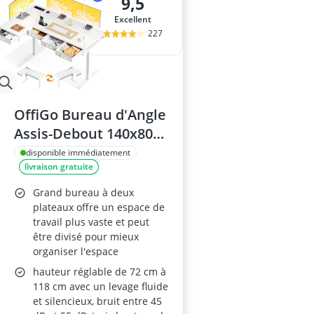
9,5
Excellent
227
OffiGo Bureau d'Angle
Assis-Debout 140x80
cm – Bureau
disponible immédiatement
livraison gratuite
électrique, hauteur
réglable, 4 tiroirs,
Grand bureau à deux
prise, rangement,
plateaux offre un espace de
travail plus vaste et peut
blanc
être divisé pour mieux
organiser l'espace
hauteur réglable de 72 cm à
118 cm avec un levage fluide
et silencieux, bruit entre 45