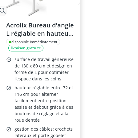
Acrolix Bureau d'angle
L réglable en hauteur
– 130 × 80 cm –
disponible immédiatement
livraison gratuite
hauteur électrique,
porte-gobelet et
surface de travail généreuse
crochets, marron clair
de 130 x 80 cm et design en
forme de L pour optimiser
l’espace dans les coins
hauteur réglable entre 72 et
116 cm pour alterner
facilement entre position
assise et debout grâce à des
boutons de réglage et à la
roue dentée
gestion des câbles: crochets
latéraux et porte-gobelet