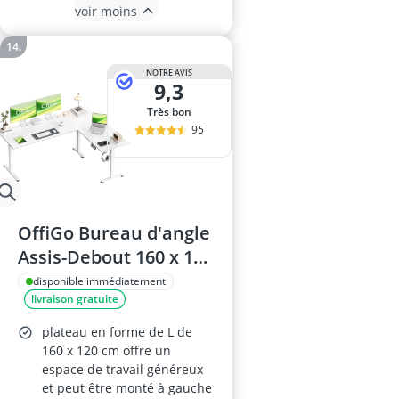
voir moins
NOTRE AVIS
9,3
Très bon
95
OffiGo Bureau d'angle
Assis-Debout 160 x 120
cm, Hauteur Réglable,
disponible immédiatement
livraison gratuite
Blanc
plateau en forme de L de
160 x 120 cm offre un
espace de travail généreux
et peut être monté à gauche