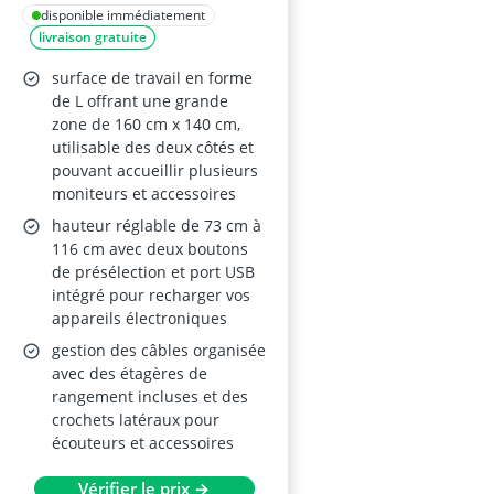
hauteur, moteur
disponible immédiatement
livraison gratuite
unique, 3 pieds,
Marron, 160 x 140 cm
surface de travail en forme
de L offrant une grande
zone de 160 cm x 140 cm,
utilisable des deux côtés et
pouvant accueillir plusieurs
moniteurs et accessoires
hauteur réglable de 73 cm à
116 cm avec deux boutons
de présélection et port USB
intégré pour recharger vos
appareils électroniques
gestion des câbles organisée
avec des étagères de
rangement incluses et des
crochets latéraux pour
écouteurs et accessoires
Vérifier le prix →