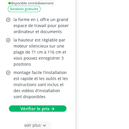
× 125 cm –
disponible immédiatement
livraison gratuite
Ergonomique,
Debout/Assis, pour
la forme en L offre un grand
Coin d'Angle, Noir
espace de travail pour poser
ordinateur et documents
la hauteur est réglable par
moteur silencieux sur une
plage de 71 cm à 116 cm et
vous pouvez enregistrer 3
positions
montage facile l'installation
est rapide et les outils et les
instructions sont inclus et
des vidéos d'installation
sont disponibles
Vérifier le prix →
voir plus