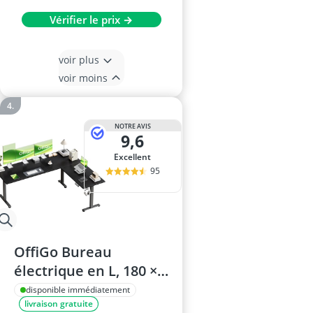
Vérifier le prix →
voir plus
voir moins
NOTRE AVIS
9,6
Excellent
95
OffiGo Bureau
électrique en L, 180 ×
140 cm, hauteur
disponible immédiatement
livraison gratuite
réglable,