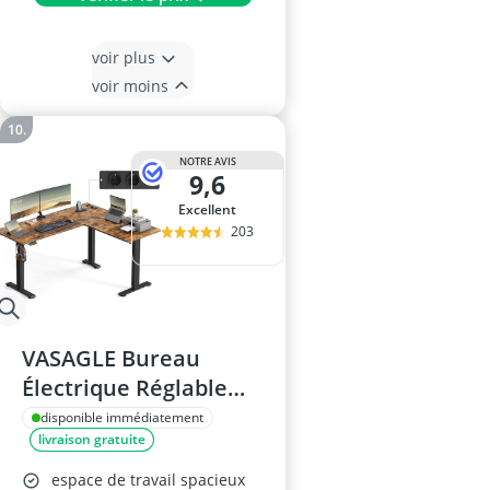
voir plus
voir moins
NOTRE AVIS
9,6
Excellent
203
VASAGLE Bureau
Électrique Réglable
LSD264K01, Marron et
disponible immédiatement
livraison gratuite
Noir
espace de travail spacieux