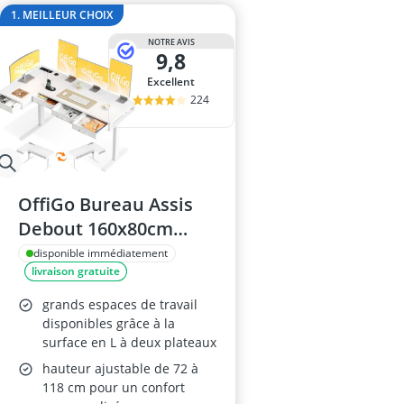
ampoule r7s
1. MEILLEUR CHOIX
ampoules LE
NOTRE AVIS
Anneau d'assi
9,8
Anti-poil pou
Excellent
Antivol remo
224
OffiGo Bureau Assis
Debout 160x80cm
avec Tiroirs
disponible immédiatement
livraison gratuite
grands espaces de travail
disponibles grâce à la
surface en L à deux plateaux
hauteur ajustable de 72 à
118 cm pour un confort