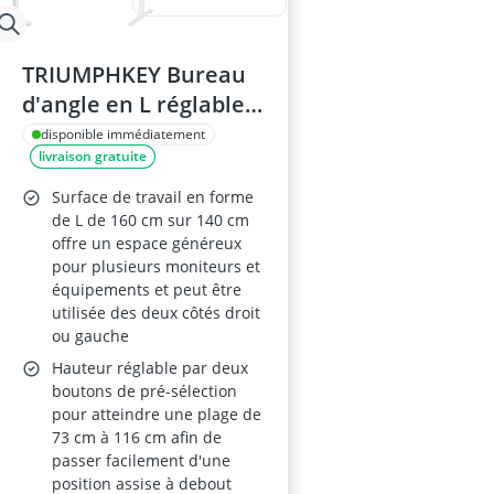
TRIUMPHKEY Bureau
d'angle en L réglable
en hauteur, motorisé,
disponible immédiatement
livraison gratuite
blanc, 3 pieds, 160 x
140 cm
Surface de travail en forme
de L de 160 cm sur 140 cm
offre un espace généreux
pour plusieurs moniteurs et
équipements et peut être
utilisée des deux côtés droit
ou gauche
Hauteur réglable par deux
boutons de pré-sélection
pour atteindre une plage de
73 cm à 116 cm afin de
passer facilement d'une
position assise à debout