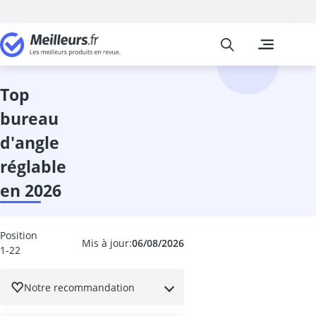
Meilleurs
Les comparais
Cuisine et Ma
Abattant wc
accessoires 
top
adaptateur in
bureau
adhésif meub
aérateur de v
d'angle
aérotherme
réglable
aiguilles à tri
Aiguiseur cou
en 2026
aiguiseur cou
Aiguiseur de 
airfryer 2 co
Position
Mis à jour:
06/08/2026
1-22
ampoule écon
ampoule four
ampoule LED 
Notre recommandation
ampoule LED 