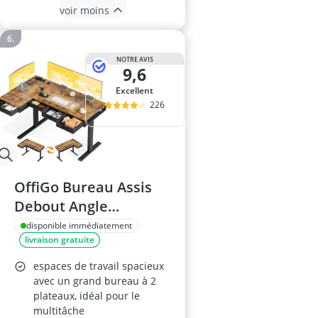
voir moins
NOTRE AVIS
9,6
Excellent
226
OffiGo Bureau Assis
Debout Angle
140x80cm Brun
disponible immédiatement
livraison gratuite
Rustique
espaces de travail spacieux
avec un grand bureau à 2
plateaux, idéal pour le
multitâche