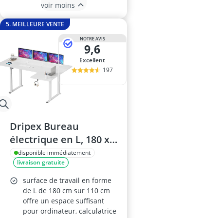
voir moins
5. MEILLEURE VENTE
NOTRE AVIS
9,6
Excellent
197
Dripex Bureau
électrique en L, 180 x
110 cm, réglable en
disponible immédiatement
livraison gratuite
hauteur, double
moteur, blanc
surface de travail en forme
de L de 180 cm sur 110 cm
offre un espace suffisant
pour ordinateur, calculatrice