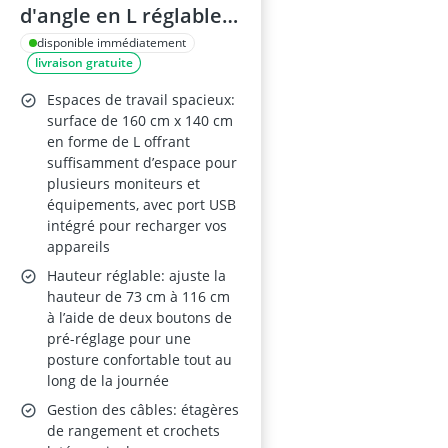
d'angle en L réglable
en hauteur - noir - 160
disponible immédiatement
livraison gratuite
x 140 cm - moteur
unique - 3 pieds
Espaces de travail spacieux:
surface de 160 cm x 140 cm
en forme de L offrant
suffisamment d’espace pour
plusieurs moniteurs et
équipements, avec port USB
intégré pour recharger vos
appareils
Hauteur réglable: ajuste la
hauteur de 73 cm à 116 cm
à l’aide de deux boutons de
pré-réglage pour une
posture confortable tout au
long de la journée
Gestion des câbles: étagères
de rangement et crochets