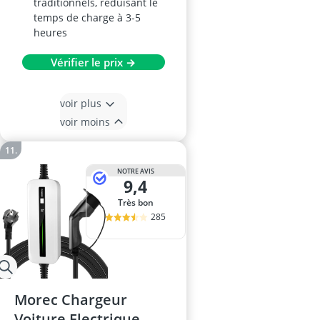
traditionnels, réduisant le
temps de charge à 3-5
heures
Vérifier le prix →
voir plus
voir moins
NOTRE AVIS
9,4
Très bon
285
Morec Chargeur
Voiture Electrique