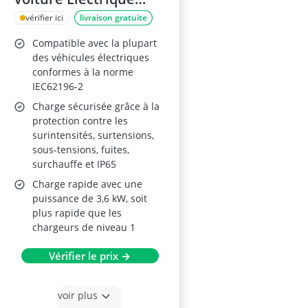
3,6kW Type 2 6m
vérifier ici
livraison gratuite
Compatible avec la plupart
des véhicules électriques
conformes à la norme
IEC62196-2
Charge sécurisée grâce à la
protection contre les
surintensités, surtensions,
sous-tensions, fuites,
surchauffe et IP65
Charge rapide avec une
puissance de 3,6 kW, soit
plus rapide que les
chargeurs de niveau 1
Vérifier le prix →
voir plus