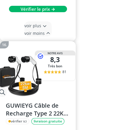
Vérifier le prix →
voir plus
voir moins
NOTRE AVIS
8,3
Très bon
81
GUWIEYG Câble de
Recharge Type 2 22KW
32A 5M
vérifier ici
livraison gratuite