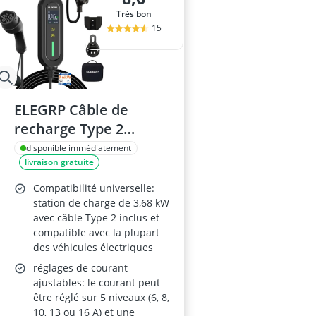
Très bon
15
ELEGRP Câble de
recharge Type 2
Schuko 5 m IP66 3,68
disponible immédiatement
livraison gratuite
kW pour VE
Compatibilité universelle:
station de charge de 3,68 kW
avec câble Type 2 inclus et
compatible avec la plupart
des véhicules électriques
réglages de courant
ajustables: le courant peut
être réglé sur 5 niveaux (6, 8,
10, 13 ou 16 A) et une