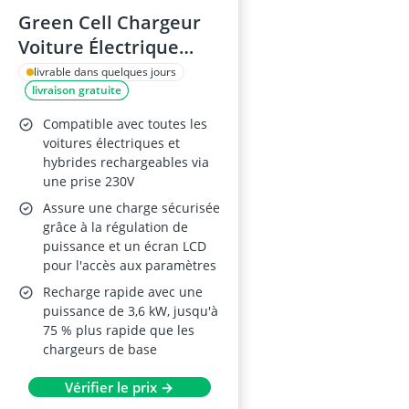
Green Cell Chargeur
Voiture Électrique
Type 2, 6,5m, 10A/16A
livrable dans quelques jours
livraison gratuite
Compatible avec toutes les
voitures électriques et
hybrides rechargeables via
une prise 230V
Assure une charge sécurisée
grâce à la régulation de
puissance et un écran LCD
pour l'accès aux paramètres
Recharge rapide avec une
puissance de 3,6 kW, jusqu'à
75 % plus rapide que les
chargeurs de base
Vérifier le prix →