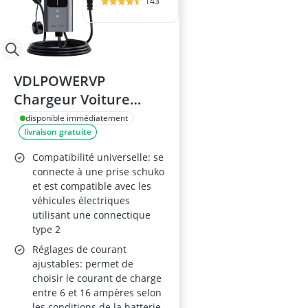
143
VDLPOWERVP
Chargeur Voiture
Électrique, 3.6KW,
disponible immédiatement
livraison gratuite
Type 2
Compatibilité universelle: se
connecte à une prise schuko
et est compatible avec les
véhicules électriques
utilisant une connectique
type 2
Réglages de courant
ajustables: permet de
choisir le courant de charge
entre 6 et 16 ampères selon
les conditions de la batterie