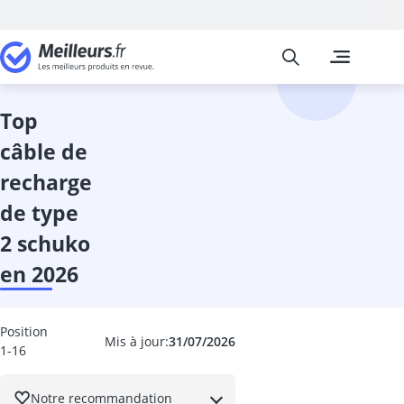
Meilleurs
Les comparais
Auto et Moto
Adaptateur O
Additif diesel
top
affichage tête
câble de
ampoule h1
Ampoule H7
recharge
ampoule HIR2
de type
ampoules h15
ampoules xé
2 schuko
ampoules xén
en 2026
anti-buée
anti-fuite liq
Anti-pluie par
Position
Mis à jour:
31/07/2026
anti-rayure vo
1-16
antigel radiat
antivol voitur
Notre recommandation