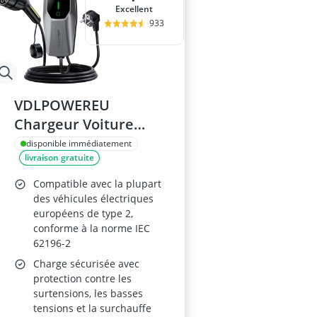
Excellent
933
VDLPOWEREU
Chargeur Voiture
Electrique 3.6KW/5M
disponible immédiatement
livraison gratuite
Type 2
Compatible avec la plupart
des véhicules électriques
européens de type 2,
conforme à la norme IEC
62196-2
Charge sécurisée avec
protection contre les
surtensions, les basses
tensions et la surchauffe