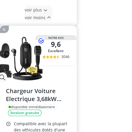
voir plus
voir moins
NOTRE AVIS
9,6
Excellent
3046
Chargeur Voiture
Electrique 3,68kW
Type 2 avec écran LCD
disponible immédiatement
livraison gratuite
Compatible avec la plupart
des véhicules dotés d'une