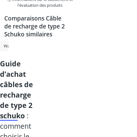
l'évaluation des produits
Comparaisons Câble
de recharge de type 2
Schuko similaires
Wallbox 11 kw
Câble de recharge de type 2 Schuko
Borne de rech
guide
d’achat
câbles de
recharge
de type 2
schuko
:
comment
choisir le