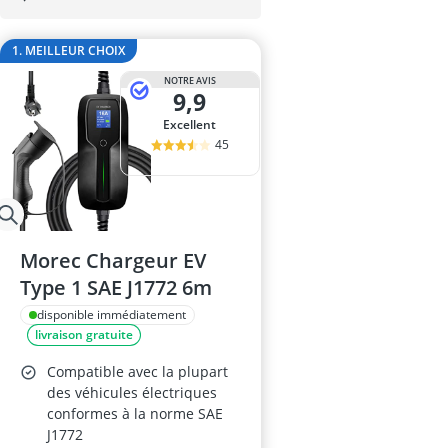
appareil de d
appareil de d
1. MEILLEUR CHOIX
appareil nett
arrache rotul
NOTRE AVIS
9,9
Bâche moto
Excellent
45
Morec Chargeur EV
Type 1 SAE J1772 6m
disponible immédiatement
livraison gratuite
Compatible avec la plupart
des véhicules électriques
conformes à la norme SAE
J1772