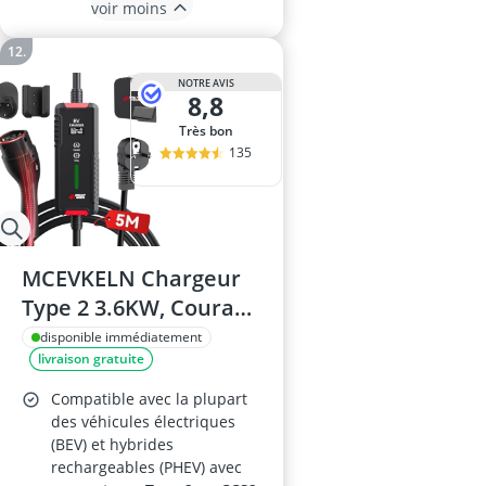
voir moins
NOTRE AVIS
8,8
Très bon
135
MCEVKELN Chargeur
Type 2 3.6KW, Courant
Commutable
disponible immédiatement
livraison gratuite
Compatible avec la plupart
des véhicules électriques
(BEV) et hybrides
rechargeables (PHEV) avec