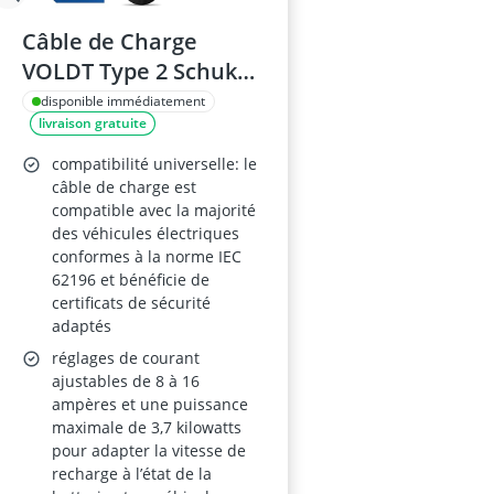
Câble de Charge
VOLDT Type 2 Schuko,
3,7 kW, monophasé, 8-
disponible immédiatement
livraison gratuite
16 A, affichage
numérique, longueur
compatibilité universelle: le
10 m
câble de charge est
compatible avec la majorité
des véhicules électriques
conformes à la norme IEC
62196 et bénéficie de
certificats de sécurité
adaptés
réglages de courant
ajustables de 8 à 16
ampères et une puissance
maximale de 3,7 kilowatts
pour adapter la vitesse de
recharge à l’état de la