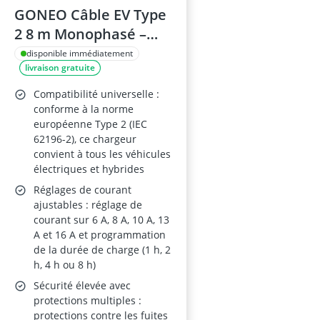
GONEO Câble EV Type
2 8 m Monophasé –
Schuko 3,68 kW,
disponible immédiatement
livraison gratuite
Chargeur Portable,
Détection fuite AC 30
Compatibilité universelle :
mA et DC 6 mA,
conforme à la norme
européenne Type 2 (IEC
Surveillance
62196-2), ce chargeur
température, Réglage
convient à tous les véhicules
6–16 A, Minuteur 0–8 h
électriques et hybrides
Réglages de courant
ajustables : réglage de
courant sur 6 A, 8 A, 10 A, 13
A et 16 A et programmation
de la durée de charge (1 h, 2
h, 4 h ou 8 h)
Sécurité élevée avec
protections multiples :
protections contre les fuites