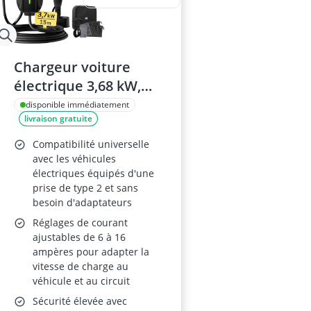
Chargeur voiture
électrique 3,68 kW,
câble Type 2 15 m avec
disponible immédiatement
livraison gratuite
écran LCD, courant
réglable 6/8/10/13/16
Compatibilité universelle
A – compatible e-208,
avec les véhicules
électriques équipés d'une
Spring, 500e, Megane
prise de type 2 et sans
EV, Zoe, Model 3,
besoin d'adaptateurs
PHEV/EV
Réglages de courant
ajustables de 6 à 16
ampères pour adapter la
vitesse de charge au
véhicule et au circuit
Sécurité élevée avec