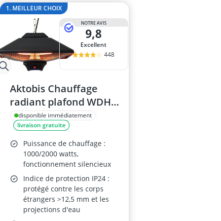
anti-taupes so
1. MEILLEUR CHOIX
arroseur esc
NOTRE AVIS
Aspirateur de 
9,8
Aspirateur de 
Excellent
Aspirateur de
448
Aktobis Chauffage
radiant plafond WDH-
200LS
disponible immédiatement
livraison gratuite
Puissance de chauffage :
1000/2000 watts,
fonctionnement silencieux
Indice de protection IP24 :
protégé contre les corps
étrangers >12,5 mm et les
projections d'eau