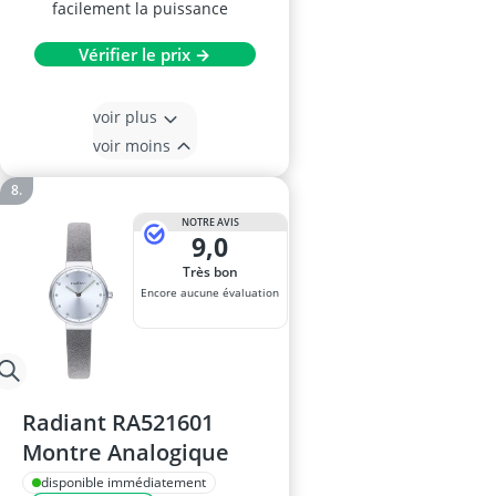
facilement la puissance
Vérifier le prix →
voir plus
voir moins
NOTRE AVIS
9,0
Très bon
Encore aucune évaluation
Radiant RA521601
Montre Analogique
disponible immédiatement