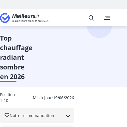
Meilleurs
Les comparais
Jardin
abri de jardin
abri de jardin
top
abri-bûches
chauffage
activateur de
activateur de 
radiant
aérosol insect
sombre
Affûteuse cha
Affûteuse fore
en 2026
Aiguiseur à l
allume-feu p
Anti fourmis
Position
Mis à jour:
19/06/2026
1-10
Anti nuisible 
anti-campagn
anti-mites
Notre recommandation
Anti-mousse