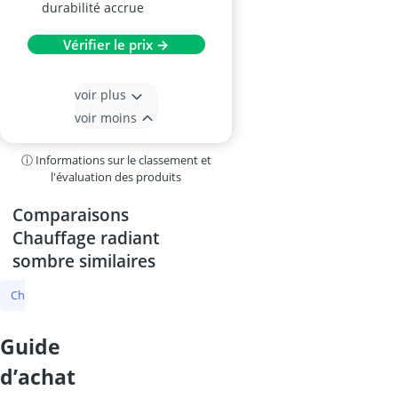
durabilité accrue
Vérifier le prix →
voir plus
voir moins
ⓘ Informations sur le classement et
l'évaluation des produits
Comparaisons
Chauffage radiant
sombre similaires
Chauffage radiant sombre
abri-bûches
foyer à gaz
chauffage 
guide
d’achat