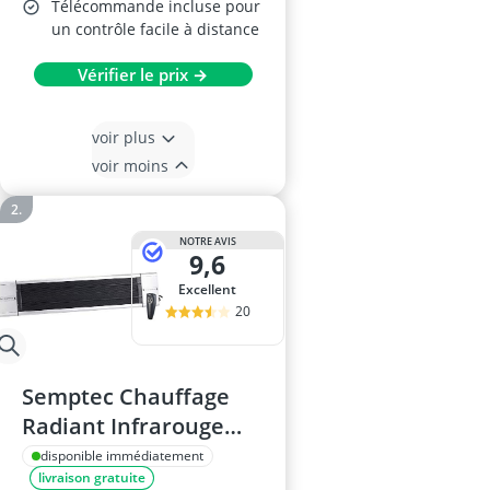
Télécommande incluse pour
un contrôle facile à distance
Vérifier le prix →
voir plus
voir moins
NOTRE AVIS
9,6
Excellent
20
Semptec Chauffage
Radiant Infrarouge
RA-118 1800W
disponible immédiatement
livraison gratuite