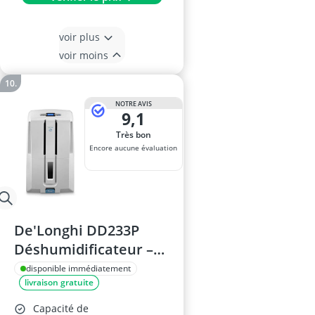
voir plus
voir moins
NOTRE AVIS
9,1
Très bon
Encore aucune évaluation
De'Longhi DD233P
Déshumidificateur –
30 L/jour, écran
disponible immédiatement
livraison gratuite
numérique, antigel,
indicateur de niveau
Capacité de