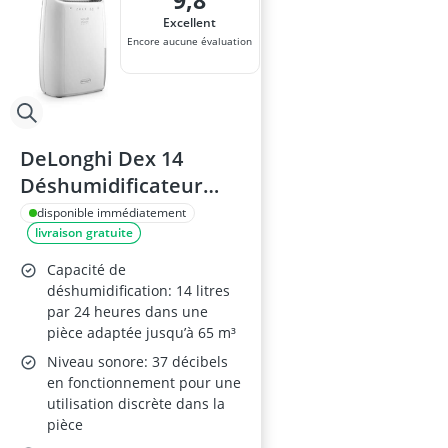
9,8
ampoule r7s
Excellent
ampoules LE
Encore aucune évaluation
Anneau d'assi
Anti-poil pou
Antivol remo
DeLonghi Dex 14
Déshumidificateur
Blanc - 2,1 L, 37 dB, 210
disponible immédiatement
livraison gratuite
W
Capacité de
déshumidification: 14 litres
par 24 heures dans une
pièce adaptée jusqu’à 65 m³
Niveau sonore: 37 décibels
en fonctionnement pour une
utilisation discrète dans la
pièce