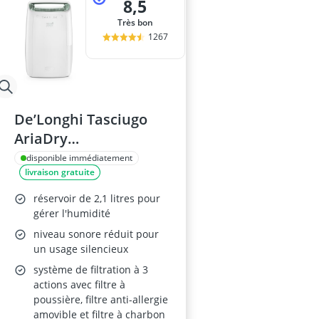
8,5
Très bon
1267
De’Longhi Tasciugo
AriaDry
Déshumidificateur 12L
disponible immédiatement
livraison gratuite
DEX212SF
réservoir de 2,1 litres pour
gérer l'humidité
niveau sonore réduit pour
un usage silencieux
système de filtration à 3
actions avec filtre à
poussière, filtre anti-allergie
amovible et filtre à charbon