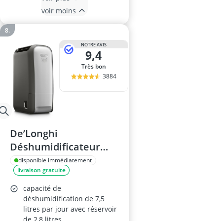
voir moins
NOTRE AVIS
9,4
Très bon
3884
De’Longhi
Déshumidificateur
Portable DNS80
disponible immédiatement
livraison gratuite
capacité de
déshumidification de 7,5
litres par jour avec réservoir
de 2,8 litres