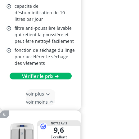
fonction séchage,
capacité de
filtre anti-poussière,
déshumidification de 10
litres par jour
double système
filtre anti-poussière lavable
d’évacuation
qui retient la poussière et
peut être nettoyé facilement
fonction de séchage du linge
pour accélérer le séchage
des vêtements
Vérifier le prix →
voir plus
voir moins
NOTRE AVIS
9,6
Excellent