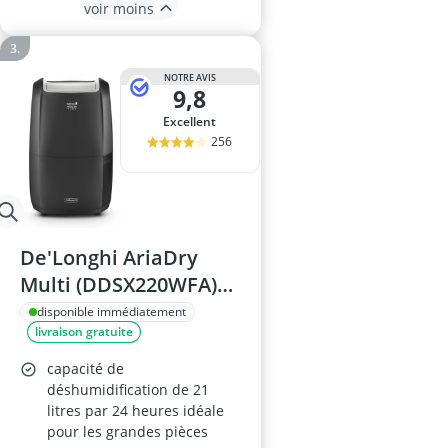
voir moins
NOTRE AVIS
9,8
Excellent
256
De'Longhi AriaDry
Multi (DDSX220WFA)
Déshumidificateur
disponible immédiatement
livraison gratuite
capacité de
déshumidification de 21
litres par 24 heures idéale
pour les grandes pièces