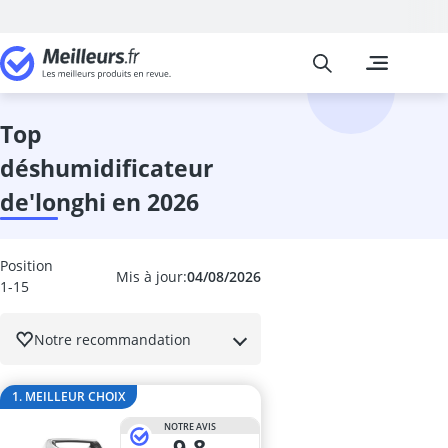
Meilleurs
Les comparais
Cuisine et Ma
Abattant wc
accessoires 
top
adaptateur in
déshumidificateur
adhésif meub
aérateur de v
de'longhi en 2026
aérotherme
aiguilles à tri
Aiguiseur cou
Position
Mis à jour:
04/08/2026
aiguiseur cou
1-15
Aiguiseur de 
airfryer 2 co
Notre recommandation
ampoule écon
ampoule four
1. MEILLEUR CHOIX
ampoule LED 
ampoule LED 
NOTRE AVIS