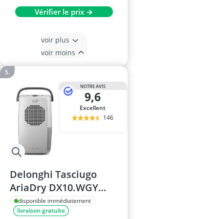
Vérifier le prix →
voir plus
voir moins
NOTRE AVIS
9,6
Excellent
146
Delonghi Tasciugo
AriaDry DX10.WGY
Déshumidificateur
disponible immédiatement
livraison gratuite
pour pièce 50 m² –