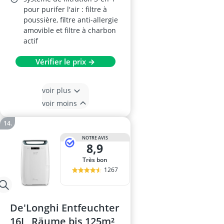
pour purifer l'air : filtre à
poussière, filtre anti-allergie
amovible et filtre à charbon
actif
Vérifier le prix →
voir plus
voir moins
NOTRE AVIS
8,9
Très bon
1267
De'Longhi Entfeuchter
16L, Räume bis 125m²