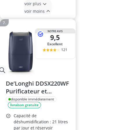
voir plus
voir moins
NOTRE AVIS
9,5
Excellent
121
De’Longhi DDSX220WF
Purificateur et
déshumidificateur 2
disponible immédiatement
livraison gratuite
en 1 – écran LED, Wi-Fi
Capacité de
déshumidification : 21 litres
par jour et réservoir