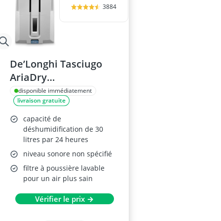
3884
De’Longhi Tasciugo
AriaDry
Déshumidificateur
disponible immédiatement
livraison gratuite
DD230P
capacité de
déshumidification de 30
litres par 24 heures
niveau sonore non spécifié
filtre à poussière lavable
pour un air plus sain
Vérifier le prix →