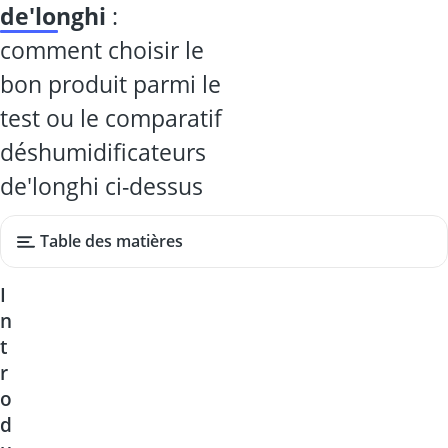
de'longhi
:
comment choisir le
bon produit parmi le
test ou le comparatif
déshumidificateurs
de'longhi ci-dessus
Table des matières
I
n
t
r
o
d