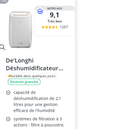
NOTRE AVIS
9,1
Très bon
1267
De’Longhi
Déshumidificateur
Portable DEX210SF
livrable dans quelques jours
livraison gratuite
capacité de
déshumidification de 2,1
litres pour une gestion
efficace de l'humidité
systèmes de filtration à 3
actions : filtre à poussière,