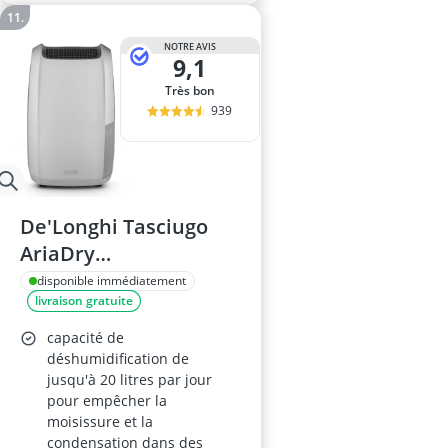
NOTRE AVIS
9,1
Très bon
939
De'Longhi Tasciugo
AriaDry
Déshumidificateur
disponible immédiatement
livraison gratuite
DDSX220
capacité de
déshumidification de
jusqu'à 20 litres par jour
pour empêcher la
moisissure et la
condensation dans des