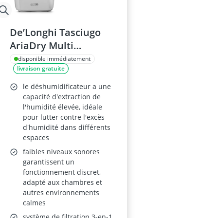
De’Longhi Tasciugo
AriaDry Multi
DEXD214RF
disponible immédiatement
livraison gratuite
le déshumidificateur a une
capacité d'extraction de
l'humidité élevée, idéale
pour lutter contre l'excès
d'humidité dans différents
espaces
faibles niveaux sonores
garantissent un
fonctionnement discret,
adapté aux chambres et
autres environnements
calmes
système de filtration 3-en-1