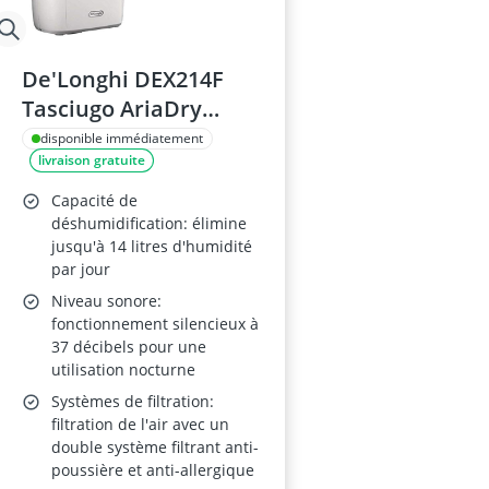
De'Longhi DEX214F
Tasciugo AriaDry
Déshumidificateur
disponible immédiatement
livraison gratuite
d'air, 14 L, 290 W,
Blanc, 37 dB
Capacité de
déshumidification: élimine
jusqu'à 14 litres d'humidité
par jour
Niveau sonore:
fonctionnement silencieux à
37 décibels pour une
utilisation nocturne
Systèmes de filtration:
filtration de l'air avec un
double système filtrant anti-
poussière et anti-allergique