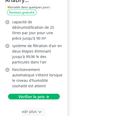
AriaDry
Déshumidificateur
livrable dans quelques jours
livraison gratuite
DDSX225
capacité de
déshumidification de 25
litres par jour pour une
pièce jusqu'à 90 m³
système de filtration d'air en
deux étapes éliminant
jusqu'à 99,96 % des
particules dans l'air
fonctionnement
automatique s'éteint lorsque
le niveau d'humidité
souhaité est atteint
Vérifier le prix →
voir plus