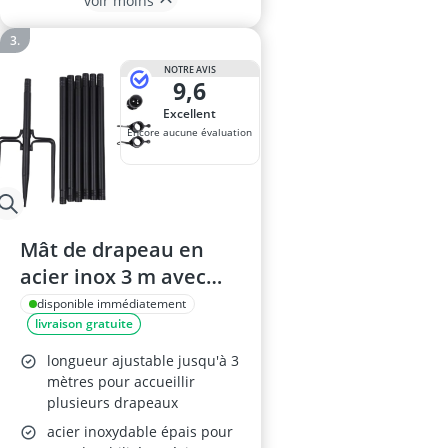
voir moins
NOTRE AVIS
9,6
Excellent
Encore aucune évaluation
Mât de drapeau en
acier inox 3 m avec
base à 5 griffes
disponible immédiatement
livraison gratuite
longueur ajustable jusqu'à 3
mètres pour accueillir
plusieurs drapeaux
acier inoxydable épais pour