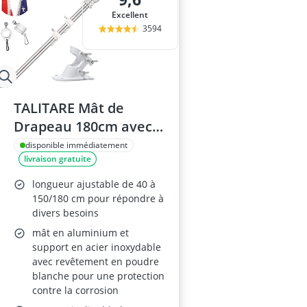
Excellent
3594
TALITARE Mât de
Drapeau 180cm avec
Support Mur
disponible immédiatement
livraison gratuite
longueur ajustable de 40 à
150/180 cm pour répondre à
divers besoins
mât en aluminium et
support en acier inoxydable
avec revêtement en poudre
blanche pour une protection
contre la corrosion