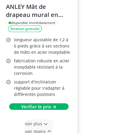
ANLEY Mât de
drapeau mural en
acier inoxydable 1,8 m
disponible immédiatement
livraison gratuite
longueur ajustable de 1,2 à
6 pieds grâce à ses sections
de mâts en acier inoxydable
fabrication robuste en acier
inoxydable résistant à la
corrosion
support d'inclinaison
réglable pour s'adapter à
différentes positions
Vérifier le prix →
voir plus
voir moins