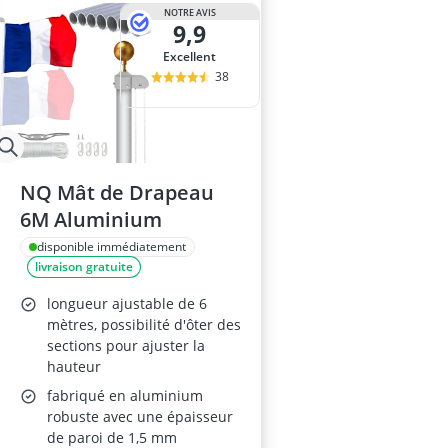
anti-taupes so
NOTRE AVIS
9,9
arroseur esc
Aspirateur de 
Excellent
Aspirateur de 
38
Aspirateur de
NQ Mât de Drapeau
6M Aluminium
disponible immédiatement
livraison gratuite
longueur ajustable de 6
mètres, possibilité d'ôter des
sections pour ajuster la
hauteur
fabriqué en aluminium
robuste avec une épaisseur
de paroi de 1,5 mm