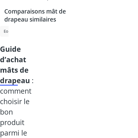
Comparaisons mât de
drapeau similaires
Eolienne
abri de jardin
abri de jardin métal
graines de banane
guide
d’achat
mâts de
drapeau
:
comment
choisir le
bon
produit
parmi le