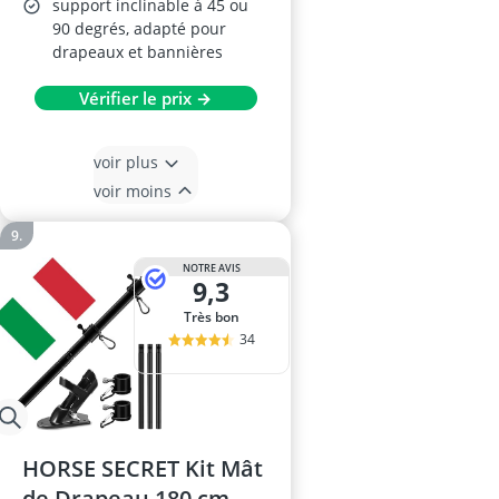
support inclinable à 45 ou
90 degrés, adapté pour
drapeaux et bannières
Vérifier le prix →
voir plus
voir moins
NOTRE AVIS
9,3
Très bon
34
HORSE SECRET Kit Mât
de Drapeau 180 cm