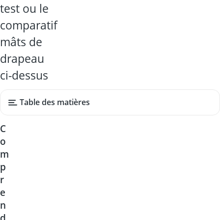
test ou le
comparatif
mâts de
drapeau
ci-dessus
Table des matières
C
o
m
p
r
e
n
d