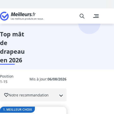
Meilleurs
Les comparais
Jardin
abri de jardin
abri de jardin
top mât
abri-bûches
de
activateur de
activateur de 
drapeau
aérosol insect
en 2026
Affûteuse cha
Affûteuse fore
Aiguiseur à l
Position
allume-feu p
Mis à jour:
06/08/2026
1-15
Anti fourmis
Anti nuisible 
Notre recommandation
anti-campagn
anti-mites
Anti-mousse
1. MEILLEUR CHOIX