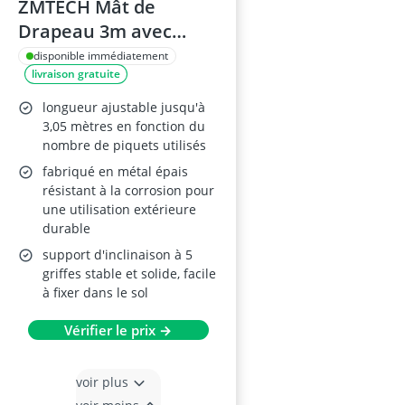
ZMTECH Mât de
Drapeau 3m avec
Support 5 Griffes
disponible immédiatement
livraison gratuite
(Noir)
longueur ajustable jusqu'à
3,05 mètres en fonction du
nombre de piquets utilisés
fabriqué en métal épais
résistant à la corrosion pour
une utilisation extérieure
durable
support d'inclinaison à 5
griffes stable et solide, facile
à fixer dans le sol
Vérifier le prix →
voir plus