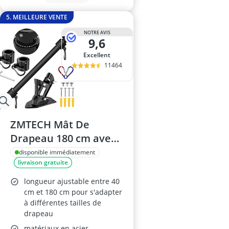
5. MEILLEURE VENTE
NOTRE AVIS
9,6
Excellent
11464
ZMTECH Mât De
Drapeau 180 cm avec
Support Noir
disponible immédiatement
livraison gratuite
longueur ajustable entre 40
cm et 180 cm pour s'adapter
à différentes tailles de
drapeau
matériaux en acier