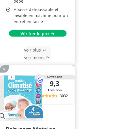
bébé
Housse déhoussable et
lavable en machine pour un
entretien facile
Vérifier le prix →
voir plus
voir moins
NOTRE AVIS
9,3
Très bon
3032