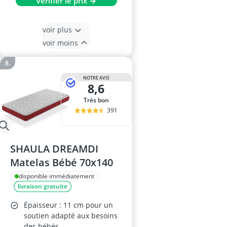
Vérifier le prix →
voir plus
voir moins
NOTRE AVIS
8,6
Très bon
391
SHAULA DREAMDI
Matelas Bébé 70x140
disponible immédiatement
livraison gratuite
Épaisseur : 11 cm pour un
soutien adapté aux besoins
des bébés