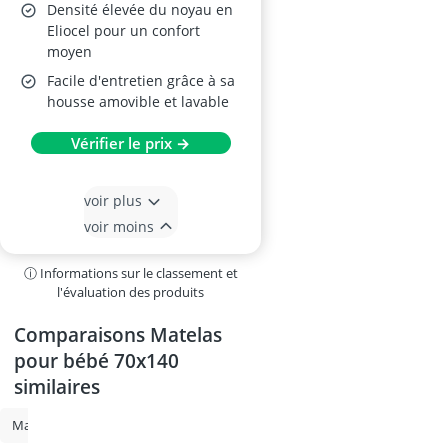
Densité élevée du noyau en
Eliocel pour un confort
moyen
Facile d'entretien grâce à sa
housse amovible et lavable
Vérifier le prix →
voir plus
voir moins
ⓘ Informations sur le classement et
l'évaluation des produits
Comparaisons Matelas
pour bébé 70x140
similaires
Matelas pour bébé
Matelas pour bébé 70x140
Barrière de lit
c