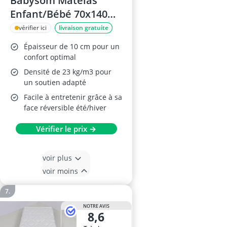
Babysom Matelas
Enfant/Bébé 70x140
cm
vérifier ici
livraison gratuite
Épaisseur de 10 cm pour un
confort optimal
Densité de 23 kg/m3 pour
un soutien adapté
Facile à entretenir grâce à sa
face réversible été/hiver
Vérifier le prix →
voir plus
voir moins
NOTRE AVIS
8,6