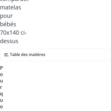
matelas
pour
bébés
70x140 ci-
dessus
Table des matières
P
o
u
r
q
u
o