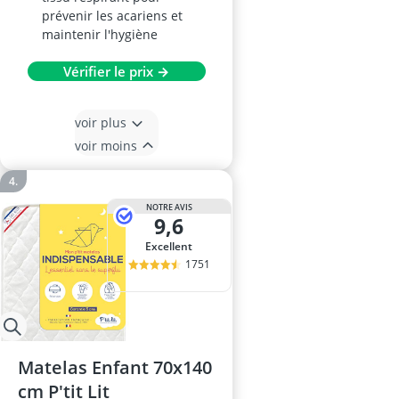
prévenir les acariens et
maintenir l'hygiène
Vérifier le prix →
voir plus
voir moins
NOTRE AVIS
9,6
Excellent
1751
Matelas Enfant 70x140
cm P'tit Lit