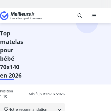
Meilleurs
Les comparais
Bébé et Puéri
abricotier
alarme stop p
top
anneau baign
matelas
anti-flatulenc
arche éveil
pour
Aspirateur na
bébé
Babyphone
babyphone B
70x140
Babyphone c
en 2026
Babyphone co
babyphones Ph
baignoires bé
Position
Mis à jour:
09/07/2026
balance bébé
1-10
balancelle bé
balancelle ex
Notre recommandation