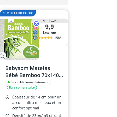
Barrière de lit
Barrière de sé
1. MEILLEUR CHOIX
barrière de sé
barrière de sé
NOTRE AVIS
9,9
berceau
Excellent
1588
Babysom Matelas
Bébé Bamboo 70x140
cm
disponible immédiatement
livraison gratuite
Épaisseur de 14 cm pour un
accueil ultra moelleux et un
confort optimal
Densité de 23 kg/m3 offrant