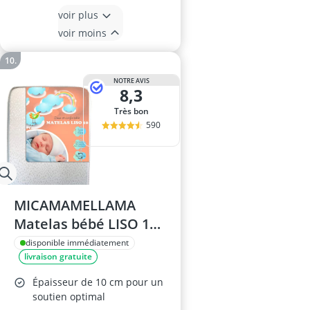
voir plus
voir moins
NOTRE AVIS
8,3
Très bon
590
MICAMAMELLAMA
Matelas bébé LISO 10
Plus (70x140)
disponible immédiatement
livraison gratuite
Épaisseur de 10 cm pour un
soutien optimal