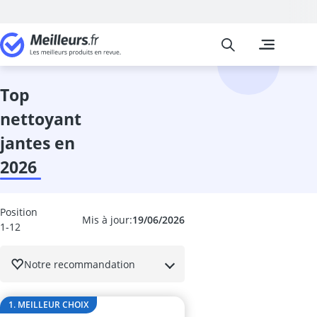
Meilleurs
Les comparais
Auto et Moto
Adaptateur O
Additif diesel
top
affichage tête
nettoyant
ampoule h1
Ampoule H7
jantes en
ampoule HIR2
2026
ampoules h15
ampoules xé
ampoules xén
Position
anti-buée
Mis à jour:
19/06/2026
1-12
anti-fuite liq
Anti-pluie par
Notre recommandation
anti-rayure vo
antigel radiat
antivol voitur
1. MEILLEUR CHOIX