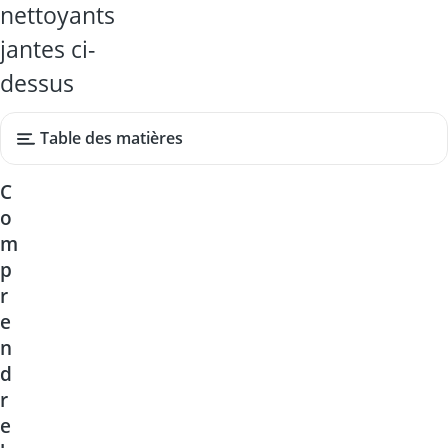
nettoyants
jantes ci-
dessus
Table des matières
C
o
m
p
r
e
n
d
r
e