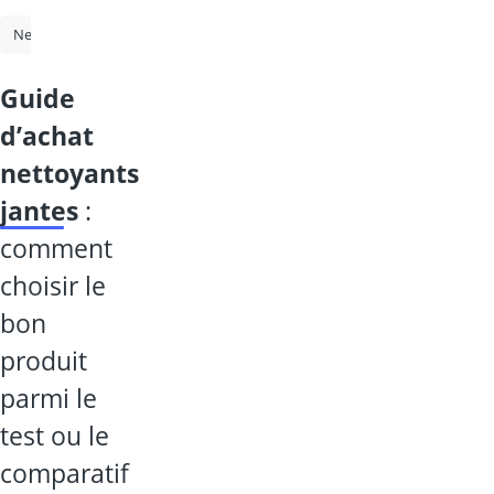
Nettoyant pour jantes
Kit polissage phare
Anti-pluie pare-brise
guide
d’achat
nettoyants
jantes
:
comment
choisir le
bon
produit
parmi le
test ou le
comparatif