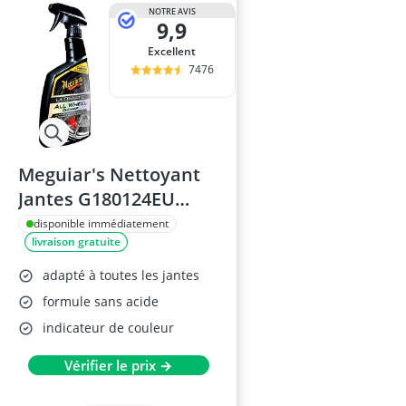
appareil de d
NOTRE AVIS
9,9
appareil de d
appareil nett
Excellent
arrache rotul
7476
Bâche moto
Meguiar's Nettoyant
Jantes G180124EU
709ml
disponible immédiatement
livraison gratuite
adapté à toutes les jantes
formule sans acide
indicateur de couleur
Vérifier le prix →