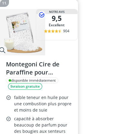
NOTRE AVIS
9,5
Excellent
904
Montegoni Cire de
Paraffine pour
Bougies 1KG
disponible immédiatement
livraison gratuite
faible teneur en huile pour
une combustion plus propre
et moins de suie
capacité à absorber
beaucoup de parfum pour
des bougies aux senteurs