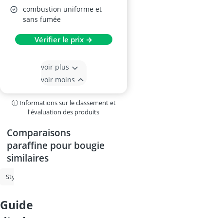
combustion uniforme et
sans fumée
Vérifier le prix →
voir plus
voir moins
ⓘ Informations sur le classement et
l'évaluation des produits
Comparaisons
paraffine pour bougie
similaires
Stylo 3D
Tour de potier électrique
Kit aérographe
Presse à cha
guide