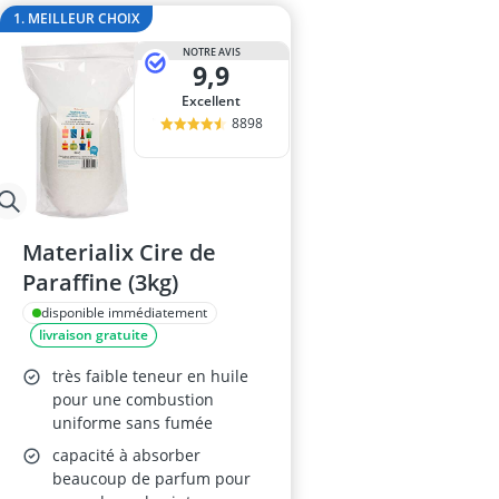
ampoule r7s
1. MEILLEUR CHOIX
ampoules LE
NOTRE AVIS
Anneau d'assi
9,9
Anti-poil pou
Excellent
Antivol remo
8898
Materialix Cire de
Paraffine (3kg)
disponible immédiatement
livraison gratuite
très faible teneur en huile
pour une combustion
uniforme sans fumée
capacité à absorber
beaucoup de parfum pour