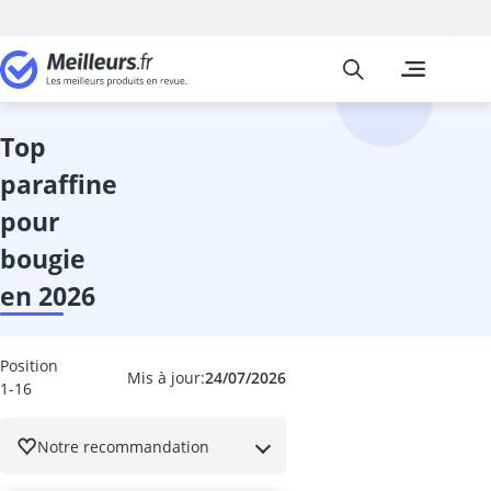
Meilleurs
Les comparais
Cuisine et Ma
Abattant wc
accessoires 
top
adaptateur in
paraffine
adhésif meub
aérateur de v
pour
aérotherme
bougie
aiguilles à tri
Aiguiseur cou
en 2026
aiguiseur cou
Aiguiseur de 
airfryer 2 co
Position
Mis à jour:
24/07/2026
1-16
ampoule écon
ampoule four
ampoule LED 
Notre recommandation
ampoule LED 