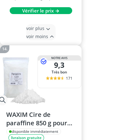
Vérifier le prix →
voir plus
voir moins
NOTRE AVIS
9,3
Très bon
171
WAXIM Cire de
paraffine 850 g pour
bougies
disponible immédiatement
livraison gratuite