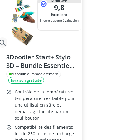
NOTRE AVIS
9,8
Excellent
Encore aucune évaluation
3Doodler Start+ Stylo
3D – Bundle Essentiels
pour enfants, 250
disponible immédiatement
livraison gratuite
recharges, couleurs
assorties (STEM à la
Contrôle de la température:
maison)
température très faible pour
une utilisation sûre et
démarrage facilité par un
seul bouton
Compatibilité des filaments:
lot de 250 brins de recharge