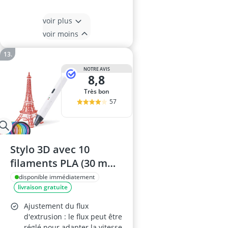
voir plus
voir moins
NOTRE AVIS
8,8
Très bon
57
Stylo 3D avec 10
filaments PLA (30 m
chacun) - Stylo
disponible immédiatement
livraison gratuite
d'impression 3D,
contrôle précis,
Ajustement du flux
adaptateur EU, outil
d'extrusion : le flux peut être
réglé pour adapter la vitesse