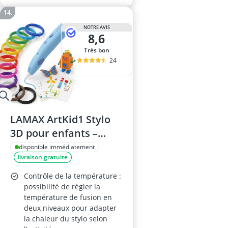
NOTRE AVIS
8,6
Très bon
24
LAMAX ArtKid1 Stylo
3D pour enfants –
Filament 1,75 mm, 2
disponible immédiatement
livraison gratuite
viteses, 2 niveaux de
température, 12
Contrôle de la température :
recharges
possibilité de régler la
température de fusion en
hypoallergéniques,
deux niveaux pour adapter
bleu
la chaleur du stylo selon