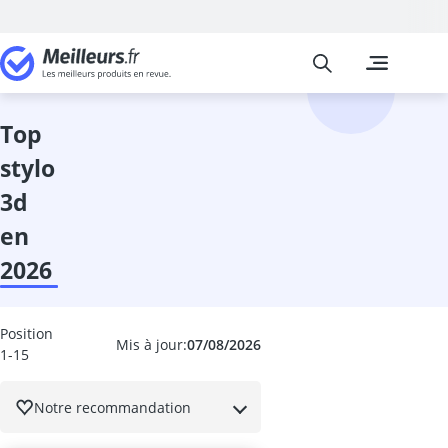
Meilleurs
Les comparais
Cuisine et Ma
Abattant wc
accessoires 
top
adaptateur in
stylo
adhésif meub
aérateur de v
3d
aérotherme
en
aiguilles à tri
Aiguiseur cou
2026
aiguiseur cou
Aiguiseur de 
airfryer 2 co
Position
Mis à jour:
07/08/2026
1-15
ampoule écon
ampoule four
ampoule LED 
Notre recommandation
ampoule LED 