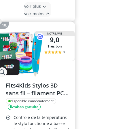
voir plus
voir moins
NOTRE AVIS
9,0
Très bon
8
Fits4Kids Stylos 3D
sans fil – filament PCL
60 m, USB-C, basse
disponible immédiatement
livraison gratuite
température, mallette
XL – Kit de démarrage
Contrôle de la température:
bleu
le stylo fonctionne à basse