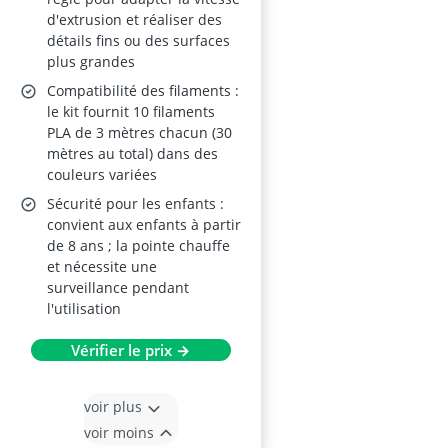
de réglage (pour
d'extrusion et réaliser des
adultes et enfants à
détails fins ou des surfaces
partir de 8 ans)
plus grandes
Compatibilité des filaments :
le kit fournit 10 filaments
PLA de 3 mètres chacun (30
mètres au total) dans des
couleurs variées
Sécurité pour les enfants :
convient aux enfants à partir
de 8 ans ; la pointe chauffe
et nécessite une
surveillance pendant
l'utilisation
Vérifier le prix →
voir plus
voir moins