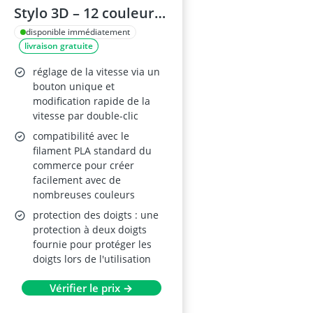
Stylo 3D – 12 couleurs
PLA, protection des
disponible immédiatement
livraison gratuite
doigts, gabarits de
dessin, DIY
réglage de la vitesse via un
bouton unique et
modification rapide de la
vitesse par double-clic
compatibilité avec le
filament PLA standard du
commerce pour créer
facilement avec de
nombreuses couleurs
protection des doigts : une
protection à deux doigts
fournie pour protéger les
doigts lors de l'utilisation
Vérifier le prix →