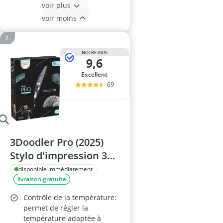
voir plus
voir moins
NOTRE AVIS
9,6
Excellent
69
3Doodler Pro (2025)
Stylo d'impression 3D
– Outil de conception
disponible immédiatement
livraison gratuite
et prototypage, buses
interchangeables,
Contrôle de la température:
matériaux plastiques
permet de régler la
température adaptée à
spéciaux