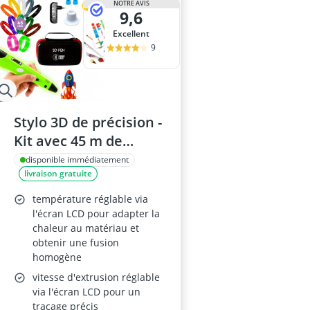
NOTRE AVIS
9,6
Excellent
9
Stylo 3D de précision -
Kit avec 45 m de
filament PLA (15
disponible immédiatement
livraison gratuite
couleurs) et 3
couleurs
température réglable via
fluorescentes, vitesse
l'écran LCD pour adapter la
chaleur au matériau et
réglable
obtenir une fusion
homogène
vitesse d'extrusion réglable
via l'écran LCD pour un
traçage précis