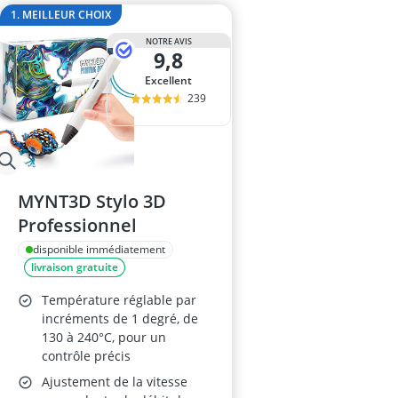
ampoule r7s
1. MEILLEUR CHOIX
ampoules LE
NOTRE AVIS
Anneau d'assi
9,8
Anti-poil pou
Excellent
Antivol remo
239
MYNT3D Stylo 3D
Professionnel
disponible immédiatement
livraison gratuite
Température réglable par
incréments de 1 degré, de
130 à 240°C, pour un
contrôle précis
Ajustement de la vitesse