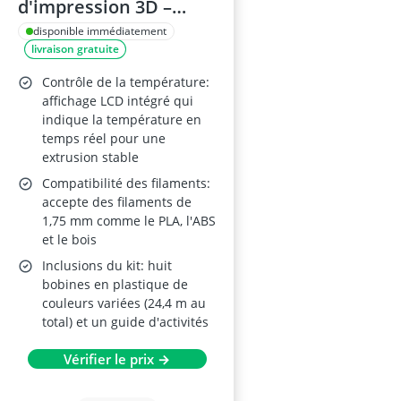
d'impression 3D –
Noir, pour
disponible immédiatement
livraison gratuite
adolescents, adultes
et créateurs, avec
Contrôle de la température:
recharges de
affichage LCD intégré qui
indique la température en
filaments gratuites,
temps réel pour une
pochoir et guide de
extrusion stable
démarrage
Compatibilité des filaments:
accepte des filaments de
1,75 mm comme le PLA, l'ABS
et le bois
Inclusions du kit: huit
bobines en plastique de
couleurs variées (24,4 m au
total) et un guide d'activités
Vérifier le prix →