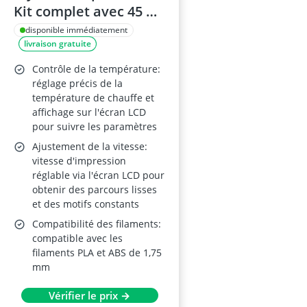
Kit complet avec 45 m
de filament PLA (15
disponible immédiatement
livraison gratuite
couleurs dont 3
fluorescents) - Vitesse
Contrôle de la température:
réglable
réglage précis de la
température de chauffe et
affichage sur l'écran LCD
pour suivre les paramètres
Ajustement de la vitesse:
vitesse d'impression
réglable via l'écran LCD pour
obtenir des parcours lisses
et des motifs constants
Compatibilité des filaments:
compatible avec les
filaments PLA et ABS de 1,75
mm
Vérifier le prix →