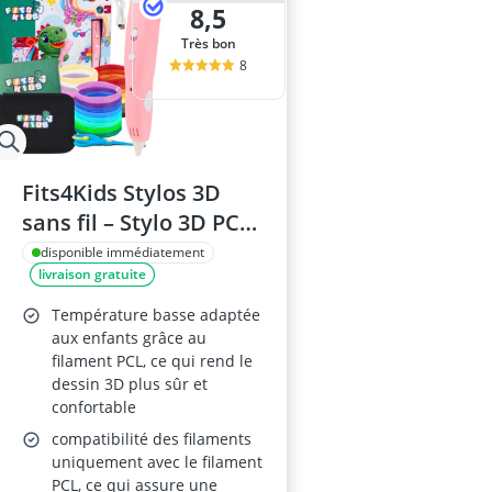
8,5
Très bon
8
Fits4Kids Stylos 3D
sans fil – Stylo 3D PCL
60 m USB-C, Basse
disponible immédiatement
livraison gratuite
Température –
Mallette XL, Kit de
Température basse adaptée
démarrage Rose
aux enfants grâce au
filament PCL, ce qui rend le
dessin 3D plus sûr et
confortable
compatibilité des filaments
uniquement avec le filament
PCL, ce qui assure une