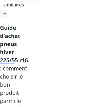
similaires
Pneu toutes saisons 205-55 R16
Pneus d'hiver 205-55-r16
Pneu to
guide
d’achat
pneus
hiver
225/55 r16
: comment
choisir le
bon
produit
parmi le