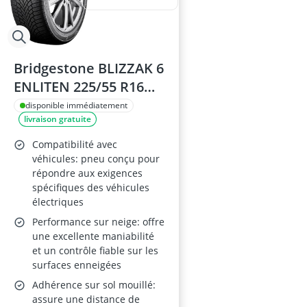
Bridgestone BLIZZAK 6
ENLITEN 225/55 R16
99H XL B/B/70 Pneus
disponible immédiatement
livraison gratuite
d’hiver – Tourisme et
SUV
Compatibilité avec
véhicules: pneu conçu pour
répondre aux exigences
spécifiques des véhicules
électriques
Performance sur neige: offre
une excellente maniabilité
et un contrôle fiable sur les
surfaces enneigées
Adhérence sur sol mouillé:
assure une distance de