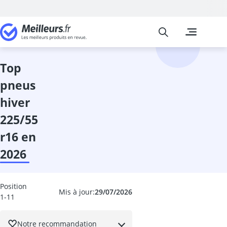
Meilleurs
Les comparais
Auto et Moto
Adaptateur O
Additif diesel
top
affichage tête
pneus
ampoule h1
Ampoule H7
hiver
ampoule HIR2
225/55
ampoules h15
ampoules xé
r16 en
ampoules xén
2026
anti-buée
anti-fuite liq
Anti-pluie par
Position
Mis à jour:
29/07/2026
anti-rayure vo
1-11
antigel radiat
antivol voitur
Notre recommandation