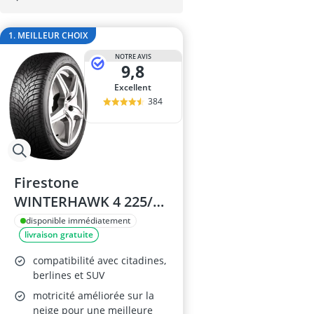
appareil de d
appareil de d
1. MEILLEUR CHOIX
appareil nett
arrache rotul
NOTRE AVIS
9,8
Bâche moto
Excellent
384
Firestone
WINTERHAWK 4 225/55
R16 99H XL Pneus
disponible immédiatement
livraison gratuite
Hiver
compatibilité avec citadines,
berlines et SUV
motricité améliorée sur la
neige pour une meilleure