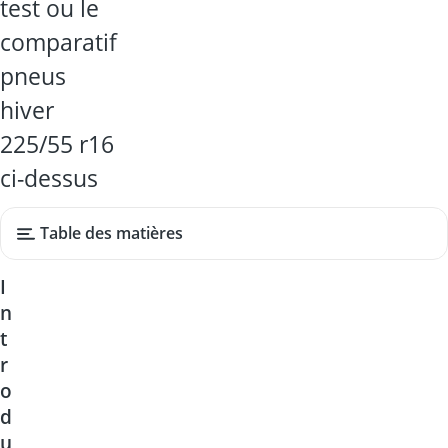
test ou le
comparatif
pneus
hiver
225/55 r16
ci-dessus
Table des matières
I
n
t
r
o
d
u