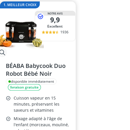
Barrière de lit
1. MEILLEUR CHOIX
Barrière de sé
NOTRE AVIS
barrière de sé
9,9
barrière de sé
Excellent
berceau
1936
BÉABA Babycook Duo
Robot Bébé Noir
disponible immédiatement
livraison gratuite
Cuisson vapeur en 15
minutes, préservant les
saveurs et vitamines
Mixage adapté à l'âge de
l'enfant (morceaux, mouliné,