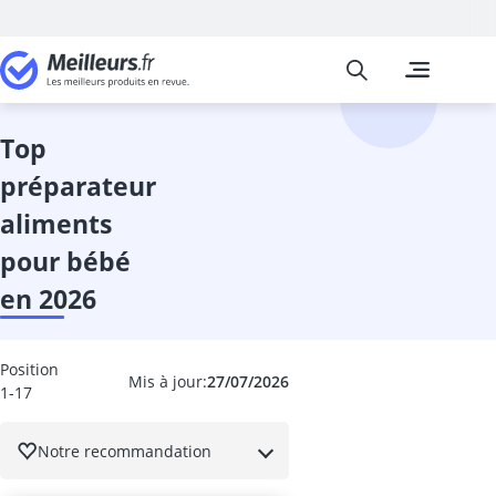
Meilleurs
Les comparais
Bébé et Puéri
abricotier
alarme stop p
top
anneau baign
préparateur
anti-flatulenc
arche éveil
aliments
Aspirateur na
pour bébé
Babyphone
babyphone B
en 2026
Babyphone c
Babyphone co
babyphones Ph
Position
Mis à jour:
27/07/2026
1-17
baignoires bé
balance bébé
balancelle bé
Notre recommandation
balancelle ex