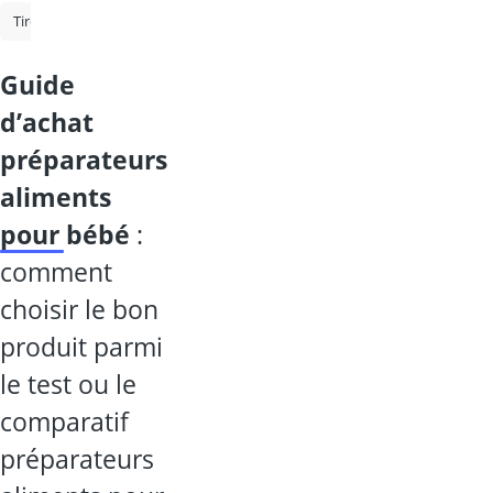
Tire-lait électrique
Tire-lait
Préparateur aliments pour bébé
ch
guide
d’achat
préparateurs
aliments
pour bébé
:
comment
choisir le bon
produit parmi
le test ou le
comparatif
préparateurs