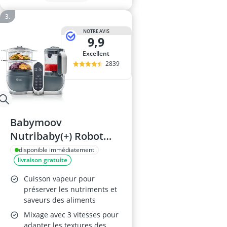
NOTRE AVIS
9,9
Excellent
2839
Babymoov
Nutribaby(+) Robot
Cuiseur Bébé
disponible immédiatement
livraison gratuite
Multifonctions
Cuisson vapeur pour
préserver les nutriments et
saveurs des aliments
Mixage avec 3 vitesses pour
adapter les textures des