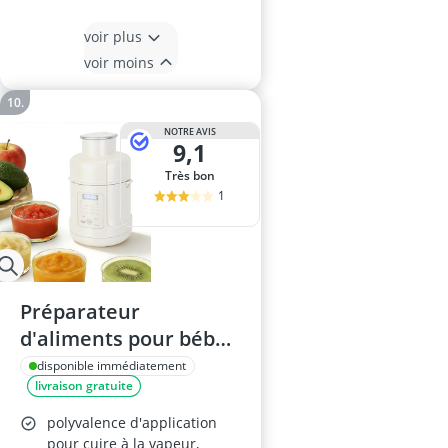
voir plus
voir moins
NOTRE AVIS
9,1
Très bon
1
Préparateur
d'aliments pour bébé -
cuisson et broyage
disponible immédiatement
livraison gratuite
automatiques - Sans
BPA
polyvalence d'application
pour cuire à la vapeur,