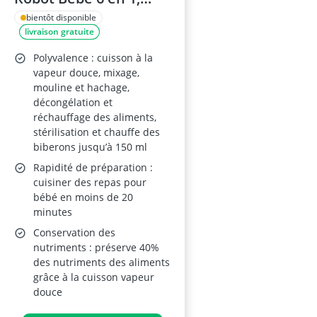
Made in France, bol en
bientôt disponible
livraison gratuite
verre et cuve inox
Polyvalence : cuisson à la
vapeur douce, mixage,
mouline et hachage,
décongélation et
réchauffage des aliments,
stérilisation et chauffe des
biberons jusqu’à 150 ml
Rapidité de préparation :
cuisiner des repas pour
bébé en moins de 20
minutes
Conservation des
nutriments : préserve 40%
des nutriments des aliments
grâce à la cuisson vapeur
douce