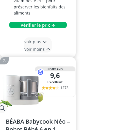
vitamines B et C pour
préserver les bienfaits des
aliments
Vérifier le prix →
voir plus
voir moins
NOTRE AVIS
9,6
Excellent
1273
BÉABA Babycook Néo –
Robot Bébé 6 en 1,