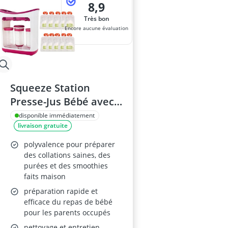
8,9
Très bon
Encore aucune évaluation
Squeeze Station
Presse-Jus Bébé avec
Sacs de Rangement
disponible immédiatement
livraison gratuite
polyvalence pour préparer
des collations saines, des
purées et des smoothies
faits maison
préparation rapide et
efficace du repas de bébé
pour les parents occupés
nettoyage et entretien