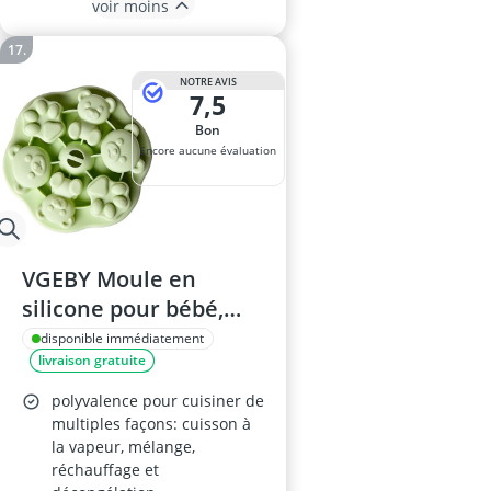
voir moins
NOTRE AVIS
7,5
Bon
Encore aucune évaluation
VGEBY Moule en
silicone pour bébé,
forme d’ours, vert
disponible immédiatement
livraison gratuite
doux, pour
préparations
polyvalence pour cuisiner de
d’aliments et glaçons
multiples façons: cuisson à
la vapeur, mélange,
réchauffage et