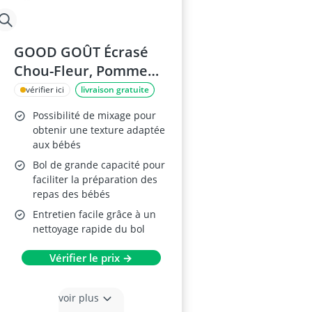
GOOD GOÛT Écrasé
Chou-Fleur, Pomme
De Terre Et Colin Bébé
vérifier ici
livraison gratuite
8 Mois
Possibilité de mixage pour
obtenir une texture adaptée
aux bébés
Bol de grande capacité pour
faciliter la préparation des
repas des bébés
Entretien facile grâce à un
nettoyage rapide du bol
Vérifier le prix →
voir plus