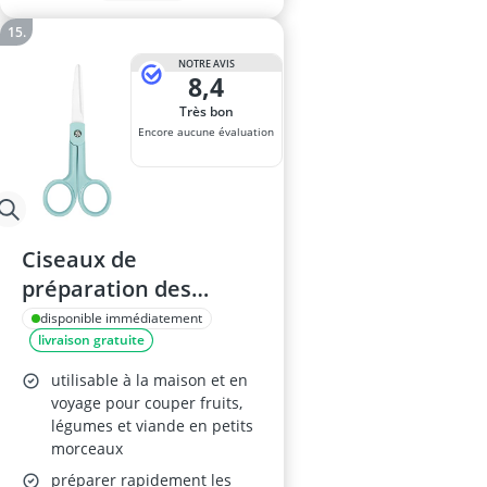
NOTRE AVIS
8,4
Très bon
Encore aucune évaluation
Ciseaux de
préparation des
aliments pour bébé en
disponible immédiatement
livraison gratuite
céramique – pour
légumes, fruits et
utilisable à la maison et en
viandes
voyage pour couper fruits,
légumes et viande en petits
morceaux
préparer rapidement les