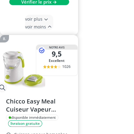
Vérifier le prix →
voir plus
voir moins
NOTRE AVIS
9,5
Excellent
1026
Chicco Easy Meal
Cuiseur Vapeur
Multifonction
disponible immédiatement
livraison gratuite