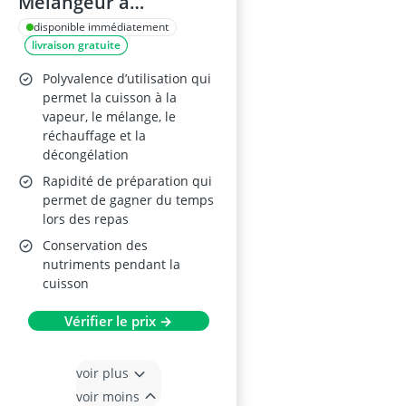
Mélangeur à
immersion, 400 W,
disponible immédiatement
livraison gratuite
ABS, lames inox, turbo
– smoothies, soupes,
Polyvalence d’utilisation qui
yaourt
permet la cuisson à la
vapeur, le mélange, le
réchauffage et la
décongélation
Rapidité de préparation qui
permet de gagner du temps
lors des repas
Conservation des
nutriments pendant la
cuisson
Vérifier le prix →
voir plus
voir moins