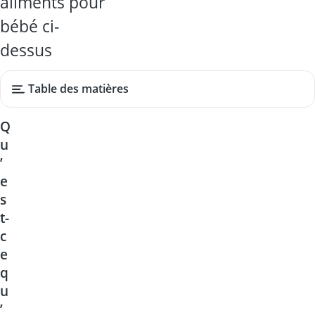
aliments pour
bébé ci-
dessus
Table des matières
Q
u
’
e
s
t-
c
e
q
u
’