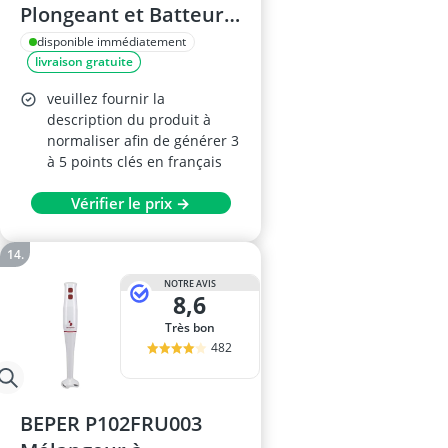
Plongeant et Batteur
Électrique 200W –
disponible immédiatement
livraison gratuite
Lame Inox
Détachable, Turbo, 1
veuillez fournir la
Bouton, Noir
description du produit à
normaliser afin de générer 3
à 5 points clés en français
Vérifier le prix →
NOTRE AVIS
8,6
Très bon
482
BEPER P102FRU003