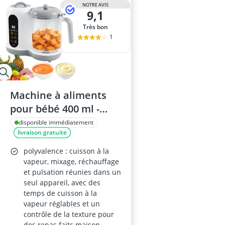
NOTRE AVIS
9,1
Très bon
1
Machine à aliments
pour bébé 400 ml -
Cuiseur vapeur, 4
disponible immédiatement
livraison gratuite
menus, cuisson et
broyage
polyvalence : cuisson à la
automatiques, auto-
vapeur, mixage, réchauffage
et pulsation réunies dans un
nettoyage, contrôle
seul appareil, avec des
tactile
temps de cuisson à la
vapeur réglables et un
contrôle de la texture pour
des repas faits maison