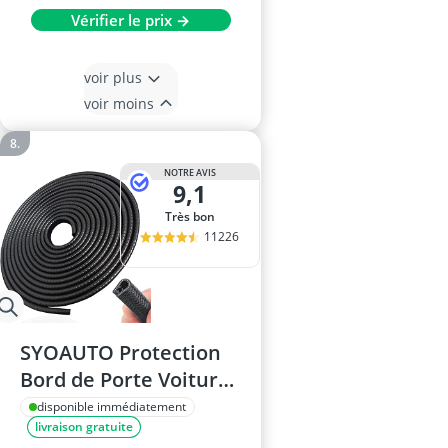
Vérifier le prix →
voir plus
voir moins
NOTRE AVIS
9,1
Très bon
11226
SYOAUTO Protection
Bord de Porte Voiture
4M
disponible immédiatement
livraison gratuite