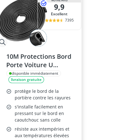
NOTRE AVIS
9,9
Excellent
7395
10M Protections Bord
Porte Voiture U
Caoutchouc Noir
disponible immédiatement
livraison gratuite
protège le bord de la
portière contre les rayures
s'installe facilement en
pressant sur le bord en
caoutchouc sans colle
résiste aux intempéries et
aux températures élevées