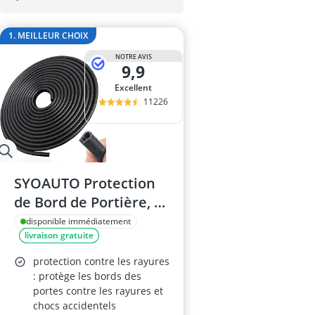
appareil de d
appareil de d
1. MEILLEUR CHOIX
appareil nett
arrache rotul
NOTRE AVIS
9,9
Bâche moto
Excellent
11226
SYOAUTO Protection
de Bord de Portière, 10
m, Noire
disponible immédiatement
livraison gratuite
protection contre les rayures
: protège les bords des
portes contre les rayures et
chocs accidentels