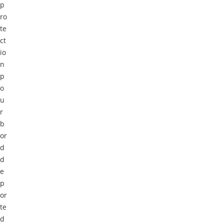
p
ro
te
ct
io
n
p
o
u
r
b
or
d
d
e
p
or
te
d