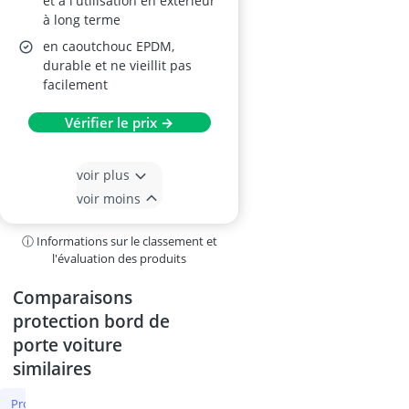
et à l'utilisation en extérieur
à long terme
en caoutchouc EPDM,
durable et ne vieillit pas
facilement
Vérifier le prix →
voir plus
voir moins
ⓘ Informations sur le classement et
l'évaluation des produits
Comparaisons
protection bord de
porte voiture
similaires
protection bord de porte voiture
rétroviseurs caravane
klaxon vo