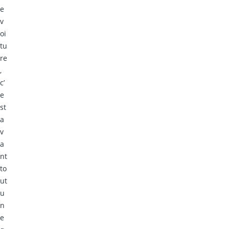
e
v
oi
tu
re
,
c’
e
st
a
v
a
nt
to
ut
u
n
e