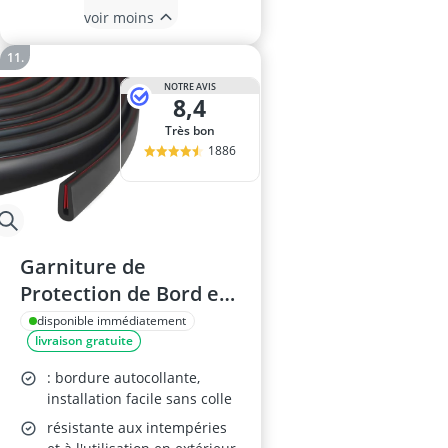
voir moins
NOTRE AVIS
8,4
Très bon
1886
Garniture de
Protection de Bord en
Caoutchouc, 3,1 m
disponible immédiatement
livraison gratuite
: bordure autocollante,
installation facile sans colle
résistante aux intempéries