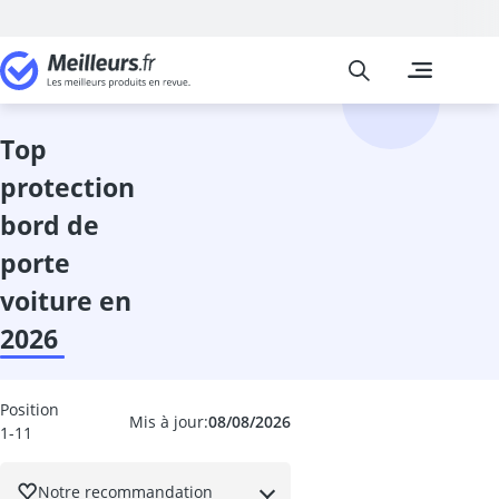
Meilleurs
Les comparais
Auto et Moto
Adaptateur O
Additif diesel
top
affichage tête
protection
ampoule h1
Ampoule H7
bord de
ampoule HIR2
porte
ampoules h15
ampoules xé
voiture en
ampoules xén
2026
anti-buée
anti-fuite liq
Anti-pluie par
Position
Mis à jour:
08/08/2026
anti-rayure vo
1-11
antigel radiat
antivol voitur
Notre recommandation