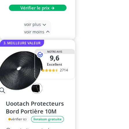
Vérifier le prix →
voir plus
voir moins
3. MEILLEURE VALEUR
NOTRE AVIS
9,6
Excellent
2714
Uootach Protecteurs
Bord Portière 10M
vérifier ici
livraison gratuite