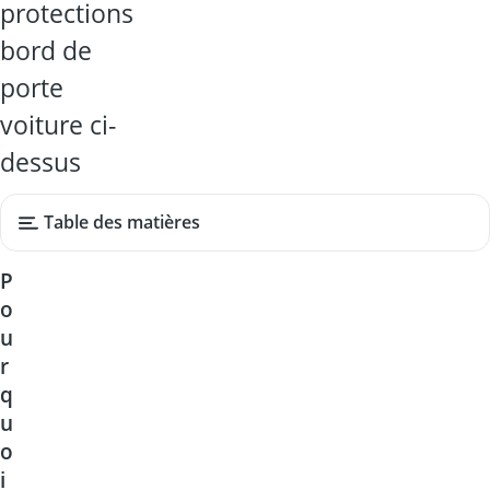
protections
bord de
porte
voiture ci-
dessus
Table des matières
P
o
u
r
q
u
o
i