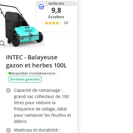
ampoule r7s
NOTRE AVIS
9,8
ampoules LE
Anneau d'assi
Excellent
Anti-poil pou
24
Antivol remo
INTEC - Balayeuse
gazon et herbes 100L
disponible immédiatement
livraison gratuite
Capacité de ramassage :
grand sac collecteur de 100
litres pour réduire la
fréquence de vidage, idéal
pour ramasser les feuilles et
débris
Matériau et durabilité :