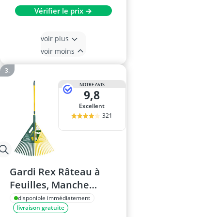
Vérifier le prix →
voir plus
voir moins
NOTRE AVIS
9,8
Excellent
321
Gardi Rex Râteau à
Feuilles, Manche
Télescopique
disponible immédiatement
livraison gratuite