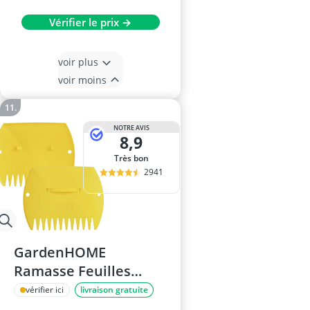
Vérifier le prix →
voir plus
voir moins
NOTRE AVIS
8,9
Très bon
2941
GardenHOME
Ramasse Feuilles
Mortes Lot de 2,
vérifier ici
livraison gratuite
38x30.5cm