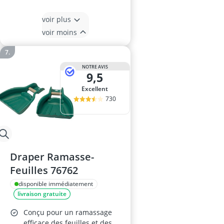
voir plus
voir moins
NOTRE AVIS
9,5
Excellent
730
Draper Ramasse-
Feuilles 76762
disponible immédiatement
livraison gratuite
Conçu pour un ramassage
efficace des feuilles et des