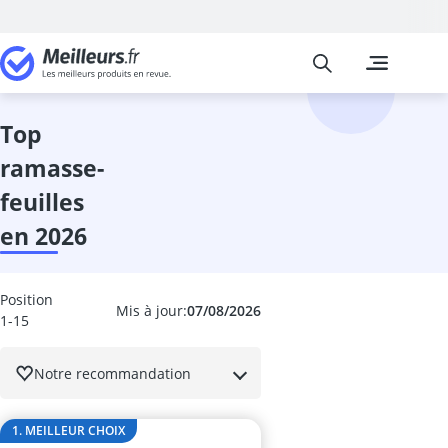
Meilleurs
Les comparais
Cuisine et Ma
Abattant wc
accessoires 
top
adaptateur in
ramasse-
adhésif meub
aérateur de v
feuilles
aérotherme
en 2026
aiguilles à tri
Aiguiseur cou
aiguiseur cou
Position
Aiguiseur de 
Mis à jour:
07/08/2026
1-15
airfryer 2 co
ampoule écon
Notre recommandation
ampoule four
ampoule LED 
ampoule LED 
1. MEILLEUR CHOIX