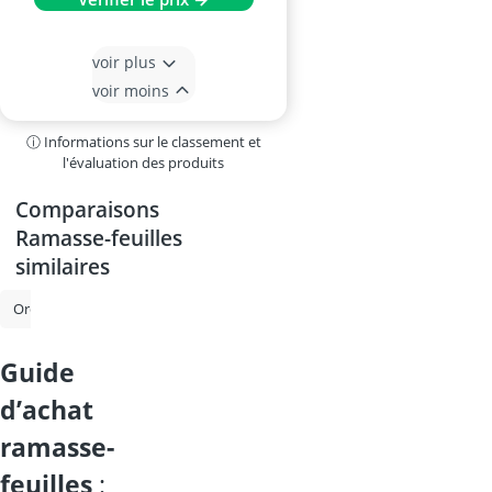
voir plus
voir moins
ⓘ Informations sur le classement et
l'évaluation des produits
Comparaisons
Ramasse-feuilles
similaires
Oreiller
Oreiller à plumes
Oreiller carré (80x80)
Oreiller en plu
guide
d’achat
ramasse-
feuilles
: