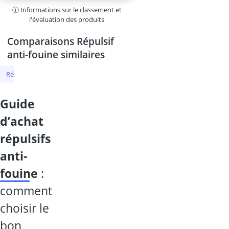
ⓘ Informations sur le classement et
l'évaluation des produits
Comparaisons Répulsif
anti-fouine similaires
Répulsif anti-fouine
Répulsif chat
répulsif pour fouine
répulsi
guide
d’achat
répulsifs
anti-
fouine
:
comment
choisir le
bon