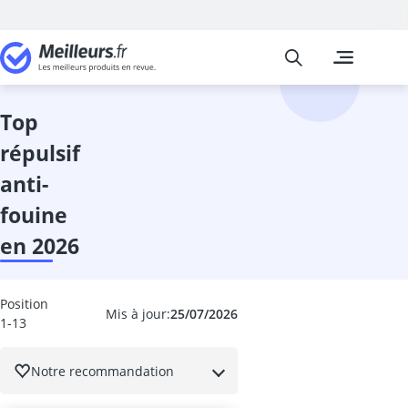
Meilleurs
Les comparais
Jardin
abri de jardin
abri de jardin
top
abri-bûches
répulsif
activateur de
activateur de 
anti-
aérosol insect
fouine
Affûteuse cha
Affûteuse fore
en 2026
Aiguiseur à l
allume-feu p
Anti fourmis
Position
Mis à jour:
25/07/2026
1-13
Anti nuisible 
anti-campagn
anti-mites
Notre recommandation
Anti-mousse