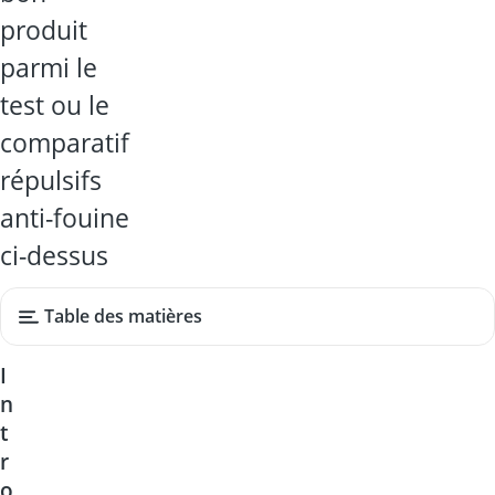
produit
parmi le
test ou le
comparatif
répulsifs
anti-fouine
ci-dessus
Table des matières
I
n
t
r
o