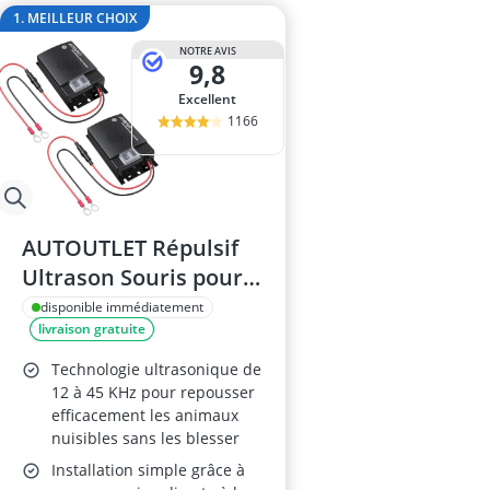
anti-taupes so
1. MEILLEUR CHOIX
arroseur esc
NOTRE AVIS
Aspirateur de 
9,8
Aspirateur de 
Excellent
Aspirateur de
1166
AUTOUTLET Répulsif
Ultrason Souris pour
Voiture DC 12V
disponible immédiatement
livraison gratuite
Technologie ultrasonique de
12 à 45 KHz pour repousser
efficacement les animaux
nuisibles sans les blesser
Installation simple grâce à