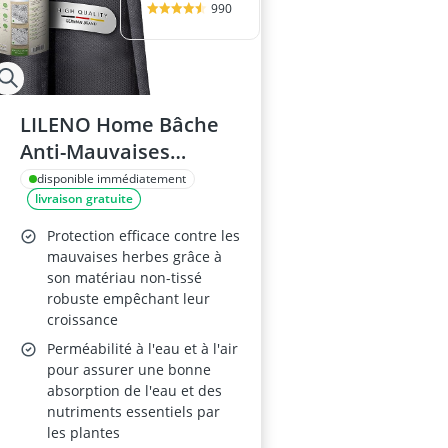
990
LILENO Home Bâche
Anti-Mauvaises
Herbes 1x25m 50g/m²
disponible immédiatement
livraison gratuite
Protection efficace contre les
mauvaises herbes grâce à
son matériau non-tissé
robuste empêchant leur
croissance
Perméabilité à l'eau et à l'air
pour assurer une bonne
absorption de l'eau et des
nutriments essentiels par
les plantes