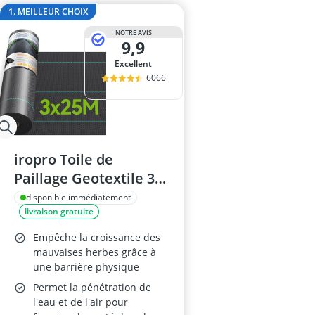
anti-taupes so
1. MEILLEUR CHOIX
arroseur esc
NOTRE AVIS
Aspirateur de 
9,9
Aspirateur de 
Excellent
Aspirateur de
6066
iropro Toile de
Paillage Geotextile 3m
x 25m, 90GMS
disponible immédiatement
livraison gratuite
Empêche la croissance des
mauvaises herbes grâce à
une barrière physique
Permet la pénétration de
l'eau et de l'air pour