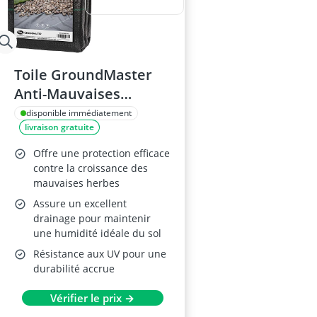
Toile GroundMaster
Anti-Mauvaises
Herbes 1m x 10m
disponible immédiatement
livraison gratuite
Offre une protection efficace
contre la croissance des
mauvaises herbes
Assure un excellent
drainage pour maintenir
une humidité idéale du sol
Résistance aux UV pour une
durabilité accrue
Vérifier le prix →