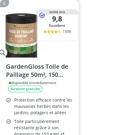
NOTRE AVIS
9,8
Excellent
1506
GardenGloss Toile de
Paillage 50m², 150
g/m²
disponible immédiatement
livraison gratuite
Protection efficace contre les
mauvaises herbes dans les
jardins, potagers et allées
Toile particulièrement
résistante grâce à son
épaisseur de 150 g/m² et