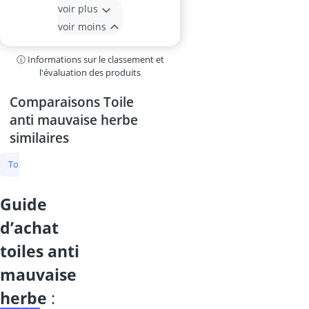
voir plus
voir moins
ⓘ Informations sur le classement et
l'évaluation des produits
Comparaisons Toile
anti mauvaise herbe
similaires
Toile anti mauvaise herbe
bâche anti herbe
paillage mulch
toi
guide
d’achat
toiles anti
mauvaise
herbe
: