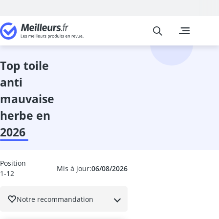
Meilleurs
Les comparais
Jardin
abri de jardin
abri de jardin
top toile
abri-bûches
anti
activateur de
activateur de 
mauvaise
aérosol insect
herbe en
Affûteuse cha
Affûteuse fore
2026
Aiguiseur à l
allume-feu p
Anti fourmis
Position
Mis à jour:
06/08/2026
1-12
Anti nuisible 
anti-campagn
anti-mites
Notre recommandation
Anti-mousse