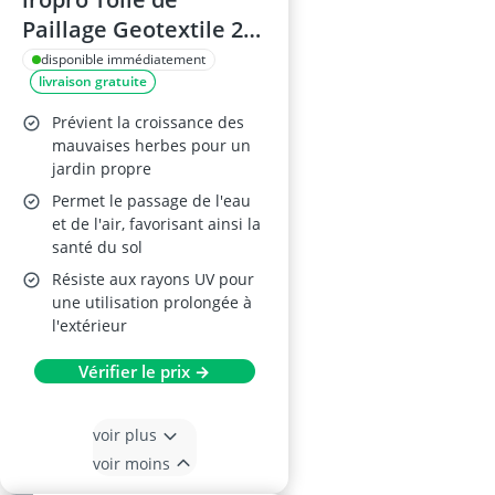
Paillage Geotextile 2m
x 50m, 90GMS
disponible immédiatement
livraison gratuite
Prévient la croissance des
mauvaises herbes pour un
jardin propre
Permet le passage de l'eau
et de l'air, favorisant ainsi la
santé du sol
Résiste aux rayons UV pour
une utilisation prolongée à
l'extérieur
Vérifier le prix →
voir plus
voir moins