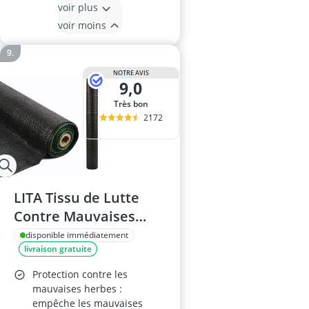
voir plus
voir moins
NOTRE AVIS
9,0
Très bon
2172
LITA Tissu de Lutte
Contre Mauvaises
Herbes 125 GSM
disponible immédiatement
livraison gratuite
Protection contre les
mauvaises herbes :
empêche les mauvaises