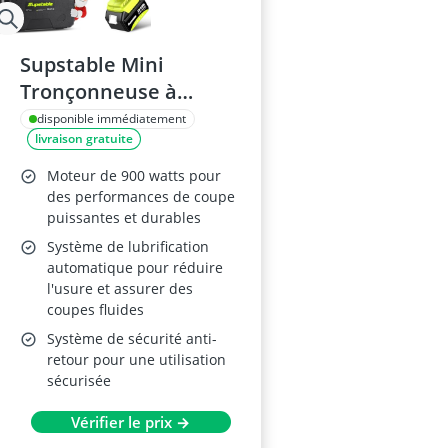
Supstable Mini
Tronçonneuse à
Batterie 8 et 6 Pouces,
disponible immédiatement
livraison gratuite
900W
Moteur de 900 watts pour
des performances de coupe
puissantes et durables
Système de lubrification
automatique pour réduire
l'usure et assurer des
coupes fluides
Système de sécurité anti-
retour pour une utilisation
sécurisée
Vérifier le prix →