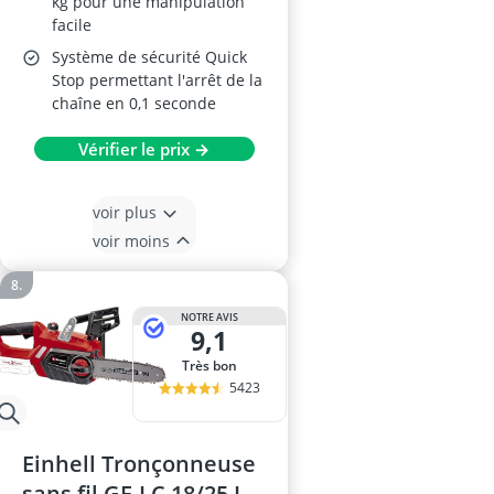
kg pour une manipulation
facile
Système de sécurité Quick
Stop permettant l'arrêt de la
chaîne en 0,1 seconde
Vérifier le prix →
voir plus
voir moins
NOTRE AVIS
9,1
Très bon
5423
Einhell Tronçonneuse
sans fil GE-LC 18/25 Li