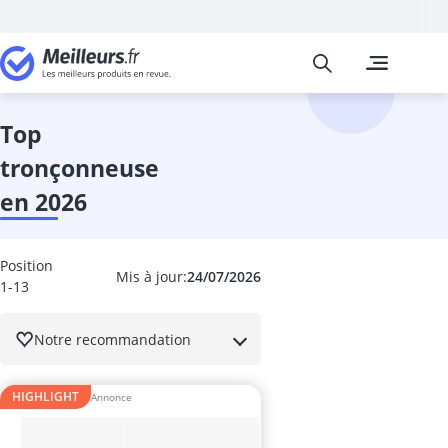
Meilleurs
Les comparais
Jardin
abri de jardin
abri de jardin
top
abri-bûches
tronçonneuse
activateur de
activateur de 
en 2026
aérosol insect
Affûteuse cha
Affûteuse fore
Position
Mis à jour:
24/07/2026
Aiguiseur à l
1-13
allume-feu p
Anti fourmis
Notre recommandation
Anti nuisible 
anti-campagn
HIGHLIGHT
anti-mites
Anti-mousse