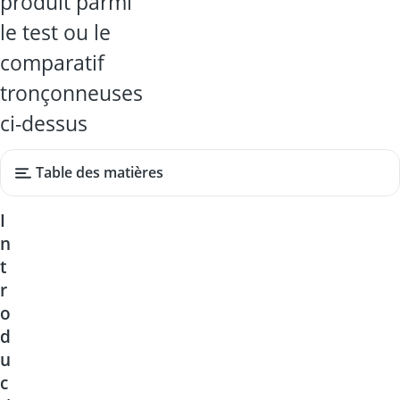
produit parmi
le test ou le
comparatif
tronçonneuses
ci-dessus
Table des matières
I
n
t
r
o
d
u
c