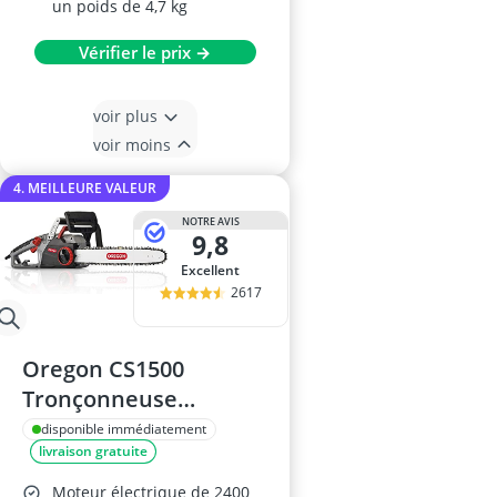
un poids de 4,7 kg
Vérifier le prix →
voir plus
voir moins
4. MEILLEURE VALEUR
NOTRE AVIS
9,8
Excellent
2617
Oregon CS1500
Tronçonneuse
Électrique 45cm
disponible immédiatement
livraison gratuite
Moteur électrique de 2400