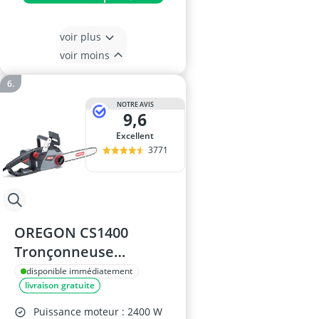
voir plus
voir moins
NOTRE AVIS
9,6
Excellent
3771
OREGON CS1400
Tronçonneuse
Électrique 2400W,
disponible immédiatement
livraison gratuite
Guide 40 cm
Puissance moteur : 2400 W