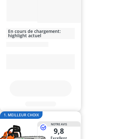
anti-taupes so
arroseur esc
Aspirateur de 
Aspirateur de 
Aspirateur de
En cours de chargement:
highlight actuel
1. MEILLEUR CHOIX
NOTRE AVIS
9,8
Excellent