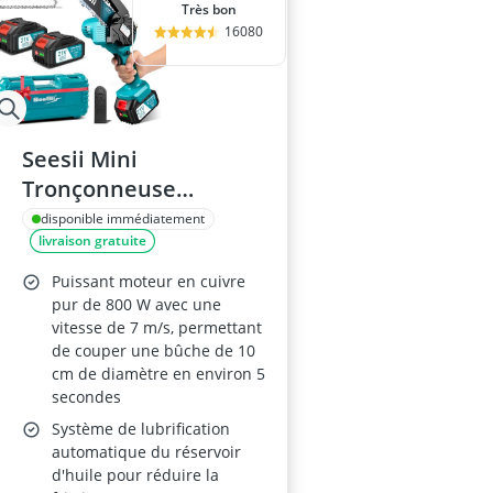
Très bon
16080
Seesii Mini
Tronçonneuse
Électrique 6" à
disponible immédiatement
livraison gratuite
Batterie
Puissant moteur en cuivre
pur de 800 W avec une
vitesse de 7 m/s, permettant
de couper une bûche de 10
cm de diamètre en environ 5
secondes
Système de lubrification
automatique du réservoir
d'huile pour réduire la