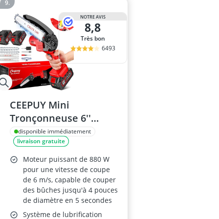
NOTRE AVIS
8,8
Très bon
6493
CEEPUY Mini
Tronçonneuse 6''
8000mAh 880W Sans
disponible immédiatement
livraison gratuite
Fil
Moteur puissant de 880 W
pour une vitesse de coupe
de 6 m/s, capable de couper
des bûches jusqu'à 4 pouces
de diamètre en 5 secondes
Système de lubrification