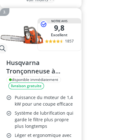
NOTRE AVIS
9,8
Excellent
1857
Husqvarna
Tronçonneuse à
Essence 120 II, 35 cm
disponible immédiatement
livraison gratuite
Puissance du moteur de 1,4
kW pour une coupe efficace
Système de lubrification qui
garde le filtre plus propre
plus longtemps
Léger et ergonomique avec