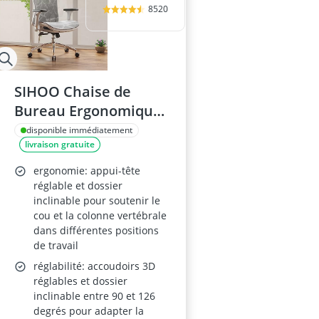
8520
SIHOO Chaise de
Bureau Ergonomique,
Dossier Haut, Maille
disponible immédiatement
livraison gratuite
Respirante,
Accoudoirs 3D
ergonomie: appui-tête
Réglables, Support
réglable et dossier
inclinable pour soutenir le
Lombaire
cou et la colonne vertébrale
dans différentes positions
de travail
réglabilité: accoudoirs 3D
réglables et dossier
inclinable entre 90 et 126
degrés pour adapter la