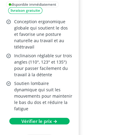
– Maille respirante,
disponible immédiatement
livraison gratuite
soutien lombaire,
appui-tête large,
Conception ergonomique
accoudoirs relevables,
globale qui soutient le dos
et favorise une posture
inclinaison 90-135°,
naturelle au travail et au
noir, sans repose-
télétravail
pieds
Inclinaison réglable sur trois
angles (110°, 123° et 135°)
pour passer facilement du
travail à la détente
Soutien lombaire
dynamique qui suit les
mouvements pour maintenir
le bas du dos et réduire la
fatigue
Vérifier le prix →