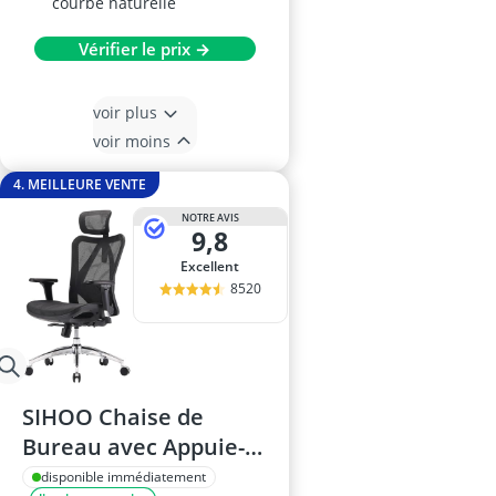
courbe naturelle
Vérifier le prix →
voir plus
voir moins
4. MEILLEURE VENTE
NOTRE AVIS
9,8
Excellent
8520
SIHOO Chaise de
Bureau avec Appuie-
tête Réglable
disponible immédiatement