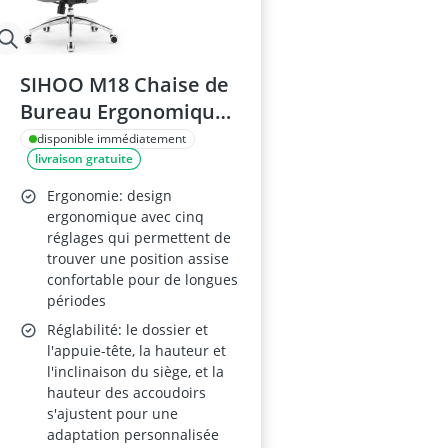
SIHOO M18 Chaise de
Bureau Ergonomique
à Dossier Haut, Appui-
disponible immédiatement
livraison gratuite
tête et Lombaire
Réglables – Pivotante,
Ergonomie: design
Gris Foncé
ergonomique avec cinq
réglages qui permettent de
trouver une position assise
confortable pour de longues
périodes
Réglabilité: le dossier et
l'appuie-tête, la hauteur et
l'inclinaison du siège, et la
hauteur des accoudoirs
s'ajustent pour une
adaptation personnalisée