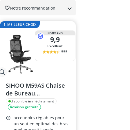
ampoule r7s
Notre recommandation
ampoules LE
Anneau d'assi
Anti-poil pou
1. MEILLEUR CHOIX
Antivol remo
NOTRE AVIS
9,9
Excellent
555
SIHOO M59AS Chaise
de Bureau
Ergonomique
disponible immédiatement
livraison gratuite
accoudoirs réglables pour
un soutien optimal des bras
quel que soit l'angle