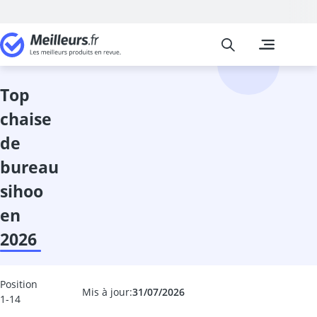
Meilleurs
Les comparais
Cuisine et Ma
Abattant wc
accessoires 
top
adaptateur in
chaise
adhésif meub
aérateur de v
de
aérotherme
bureau
aiguilles à tri
Aiguiseur cou
sihoo
aiguiseur cou
en
Aiguiseur de 
2026
airfryer 2 co
ampoule écon
ampoule four
Position
ampoule LED 
Mis à jour:
31/07/2026
1-14
ampoule LED 