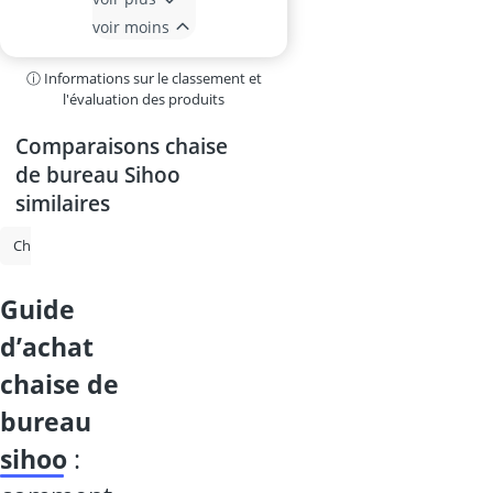
voir moins
ⓘ Informations sur le classement et
l'évaluation des produits
Comparaisons chaise
de bureau Sihoo
similaires
Chaise de bureau
Chaise gaming
Chaise de bureau ergonomique
guide
d’achat
chaise de
bureau
sihoo
: