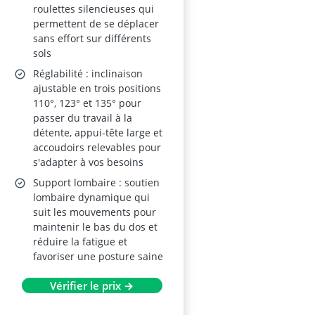
Inclinaison 90–135°,
roulettes silencieuses qui
Gris et Blanc (sans
permettent de se déplacer
repose-pieds)
sans effort sur différents
sols
Réglabilité : inclinaison
ajustable en trois positions
110°, 123° et 135° pour
passer du travail à la
détente, appui-tête large et
accoudoirs relevables pour
s'adapter à vos besoins
Support lombaire : soutien
lombaire dynamique qui
suit les mouvements pour
maintenir le bas du dos et
réduire la fatigue et
favoriser une posture saine
Vérifier le prix →