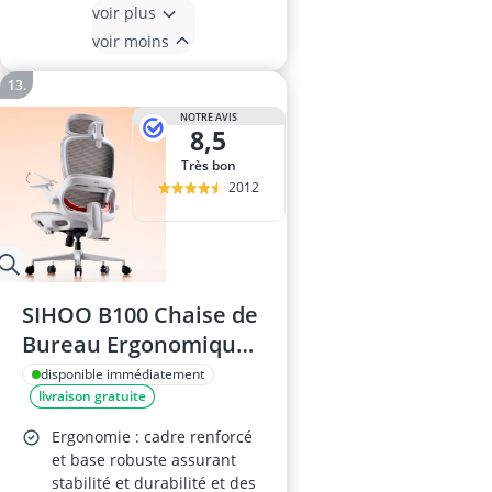
voir plus
voir moins
NOTRE AVIS
8,5
Très bon
2012
SIHOO B100 Chaise de
Bureau Ergonomique
– Maille Respirante,
disponible immédiatement
livraison gratuite
Soutien lombaire,
Appui-Tête Large,
Ergonomie : cadre renforcé
Accoudoirs Réglables,
et base robuste assurant
stabilité et durabilité et des