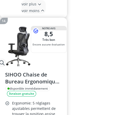
voir plus
voir moins
NOTRE AVIS
8,5
Très bon
Encore aucune évaluation
SIHOO Chaise de
Bureau Ergonomique
à Dossier Haut avec
disponible immédiatement
livraison gratuite
Appui-tête et Support
Lombaire Réglables –
Ergonomie: 5 réglages
Pivotante, Noir
ajustables permettent de
trouver la position assise