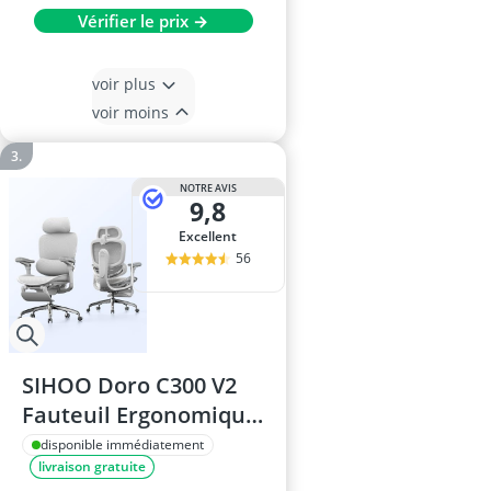
Vérifier le prix →
voir plus
voir moins
NOTRE AVIS
9,8
Excellent
56
SIHOO Doro C300 V2
Fauteuil Ergonomique
avec Repose-Pieds,
disponible immédiatement
livraison gratuite
Accoudoirs 6D et