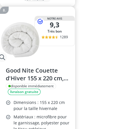
NOTRE AVIS
9,3
Très bon
1289
Good Nite Couette
d'Hiver 155 x 220 cm,
460 GSM, Microfibre
disponible immédiatement
livraison gratuite
Dimensions : 155 x 220 cm
pour la taille hivernale
Matériaux : microfibre pour
le garnissage, polyester pour
le tissu extérieur