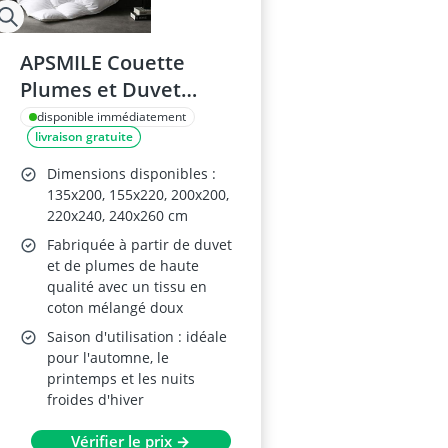
APSMILE Couette
Plumes et Duvet
155x220 cm
disponible immédiatement
livraison gratuite
Dimensions disponibles :
135x200, 155x220, 200x200,
220x240, 240x260 cm
Fabriquée à partir de duvet
et de plumes de haute
qualité avec un tissu en
coton mélangé doux
Saison d'utilisation : idéale
pour l'automne, le
printemps et les nuits
froides d'hiver
Vérifier le prix →