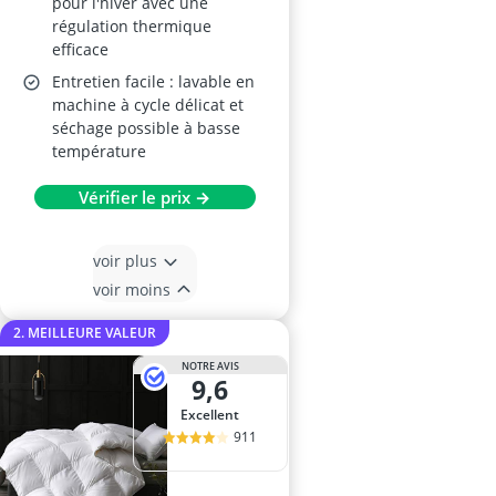
pour l'hiver avec une
régulation thermique
efficace
Entretien facile : lavable en
machine à cycle délicat et
séchage possible à basse
température
Vérifier le prix →
voir plus
voir moins
2. MEILLEURE VALEUR
NOTRE AVIS
9,6
Excellent
911