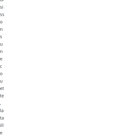
si
ss
o
n
s
u
n
e
c
o
u
et
te
,
la
ta
ill
e