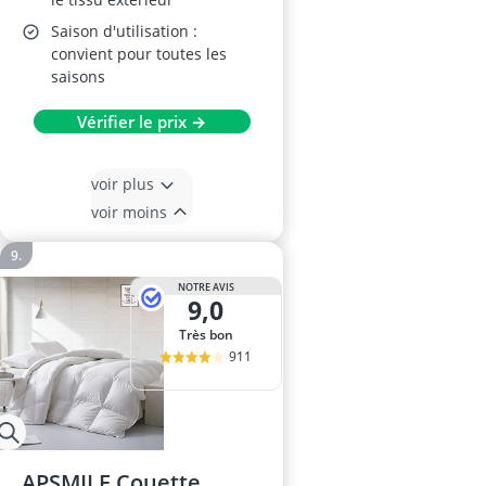
Saison d'utilisation :
convient pour toutes les
saisons
Vérifier le prix →
voir plus
voir moins
NOTRE AVIS
9,0
Très bon
911
APSMILE Couette