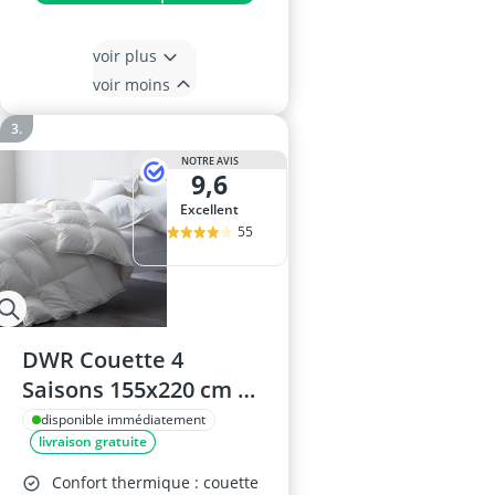
voir plus
voir moins
NOTRE AVIS
9,6
Excellent
55
DWR Couette 4
Saisons 155x220 cm en
Plume et Duvet
disponible immédiatement
livraison gratuite
Confort thermique : couette