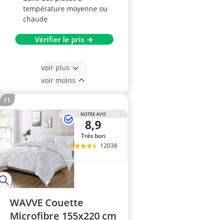
température moyenne ou
chaude
Vérifier le prix →
voir plus
voir moins
NOTRE AVIS
8,9
Très bon
12038
WAVVE Couette
Microfibre 155x220 cm