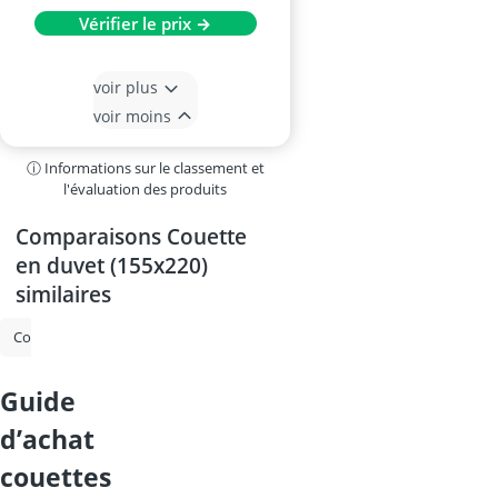
Vérifier le prix →
voir plus
voir moins
ⓘ Informations sur le classement et
l'évaluation des produits
Comparaisons Couette
en duvet (155x220)
similaires
Couette d'hiver
Couette en duvet
Couettes
Couette en duvet 
guide
d’achat
couettes