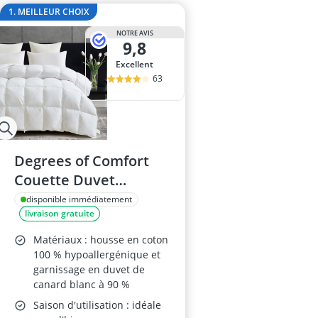
ampoule r7s
1. MEILLEUR CHOIX
ampoules LE
NOTRE AVIS
Anneau d'assi
9,8
Anti-poil pou
Excellent
Antivol remo
63
Degrees of Comfort
Couette Duvet
155x220cm 90% Duvet
disponible immédiatement
livraison gratuite
10% Plumes
Matériaux : housse en coton
100 % hypoallergénique et
garnissage en duvet de
canard blanc à 90 %
Saison d'utilisation : idéale