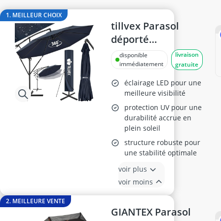
Anti-mousse
anti-taupes solaire
1. MEILLEUR CHOIX
arroseur escamotable
tillvex Parasol
Aspirateur de feuilles
déporté
Aspirateur de feuilles à essence
hexagonale
livraison
disponible
Aspirateur de piscine
immédiatement
gratuite
éclairage LED pour une
meilleure visibilité
protection UV pour une
durabilité accrue en
plein soleil
structure robuste pour
une stabilité optimale
voir plus
voir moins
2. MEILLEURE VENTE
GIANTEX Parasol