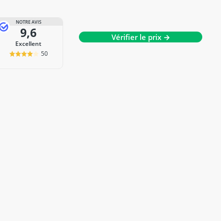
NOTRE AVIS
9,6
Vérifier le prix →
Excellent
50