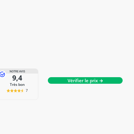
NOTRE AVIS
9,4
Vérifier le prix →
Très bon
7