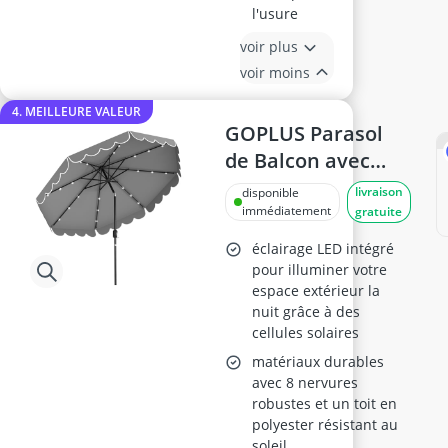
l'usure
voir plus
voir moins
4. MEILLEURE VALEUR
GOPLUS Parasol
de Balcon avec
Lumières, Gris
livraison
disponible
immédiatement
gratuite
éclairage LED intégré
pour illuminer votre
espace extérieur la
nuit grâce à des
cellules solaires
matériaux durables
avec 8 nervures
robustes et un toit en
polyester résistant au
soleil