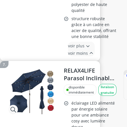
polyester de haute
qualité
structure robuste
grâce à un cadre en
acier de qualité, offrant
une bonne stabilité
voir plus
voir moins
RELAX4LIFE
Parasol Inclinable
LED 3M
livraison
disponible
immédiatement
gratuite
éclairage LED alimenté
par énergie solaire
pour une ambiance
cosy avec lumière
douce