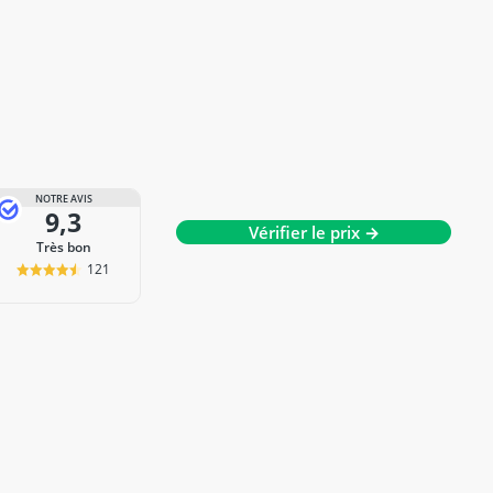
NOTRE AVIS
9,3
Vérifier le prix →
Très bon
121