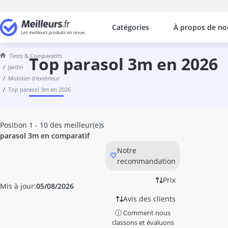
Catégories
À propos de no
Les comparaisons les plus populaires
Jardin
Tests & Comparatifs
abri de jardin
top parasol 3m en 2026
jardin
abri de jardin métal
mobilier d'extérieur
abri-bûches
top parasol 3m en 2026
activateur de compost
activateur de sol
aérosol insecticide
Position 1 - 10 des meilleur(e)s
Affûteuse chaîne tronçonneuse
parasol 3m en comparatif
Affûteuse foret
Notre
Aiguiseur à lame
recommandation
allume-feu pour cheminée
Anti fourmis
Prix
Mis à jour:
05/08/2026
Anti nuisible ultrason
Avis des clients
anti-campagnol
ⓘ Comment nous
anti-mites
classons et évaluons