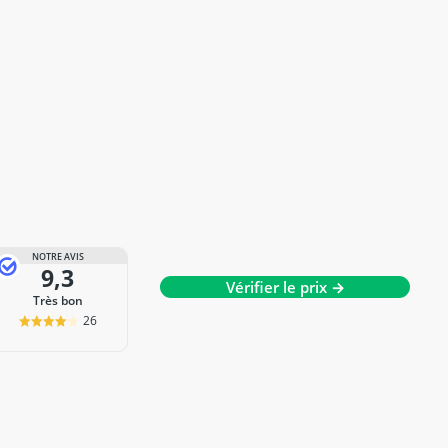
NOTRE AVIS
9,3
Vérifier le prix →
Très bon
26