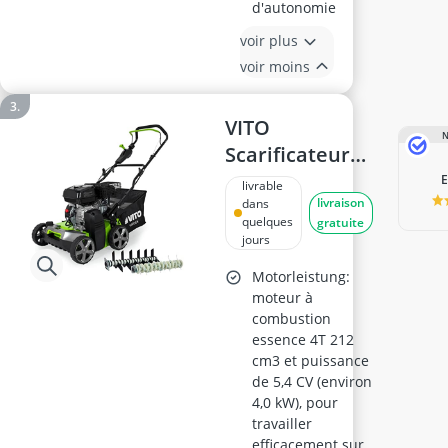
d'autonomie
voir plus
voir moins
VITO
N
Scarificateur
Thermique 5,4
livrable
livraison
CV –
dans
quelques
gratuite
Démousseur
jours
Pelouse –
Motorleistung:
Largeur 40 cm
moteur à
– Surface
combustion
jusqu'à 2000
essence 4T 212
cm3 et puissance
m² – Bac 45 L
de 5,4 CV (environ
4,0 kW), pour
travailler
efficacement sur