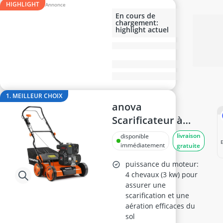
Anti-mousse
HIGHLIGHT
anti-taupes solaire
En cours de
chargement:
arroseur escamotable
highlight actuel
Aspirateur de feuilles
Aspirateur de feuilles à essence
Aspirateur de piscine
1. MEILLEUR CHOIX
anova
Scarificateur à
essence 4 HP (3
livraison
disponible
kW), 166 cm3, 3000
immédiatement
gratuite
tr/min, réservoir
puissance du moteur:
d'huile 0,5 l
4 chevaux (3 kw) pour
assurer une
scarification et une
aération efficaces du
sol