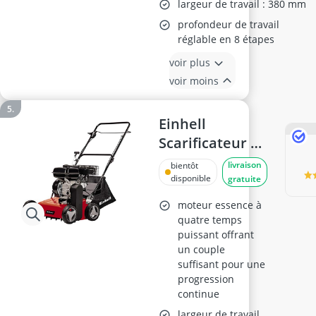
niveaux de réglage,
largeur de travail : 380 mm
panier inclus
profondeur de travail
réglable en 8 étapes
voir plus
voir moins
Einhell
Scarificateur à
essence GC-SC
livraison
bientôt
4240 P, moteur
disponible
gratuite
4,2 kW, 18
moteur essence à
lames
quatre temps
puissant offrant
un couple
suffisant pour une
progression
continue
largeur de travail