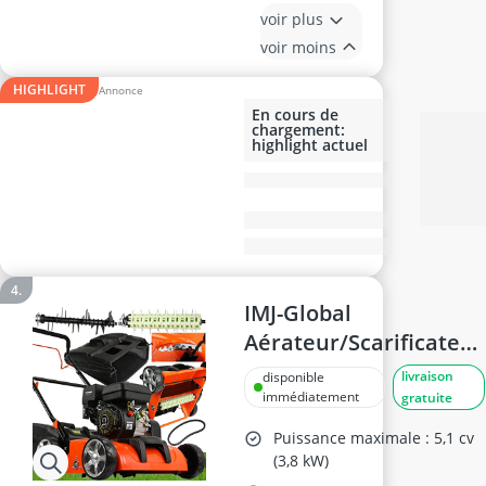
voir plus
voir moins
HIGHLIGHT
En cours de
chargement:
highlight actuel
IMJ-Global
Aérateur/Scarificateur
3-en-1, 196cc (3,8 kW),
livraison
disponible
5 CV, moteur 4 temps
immédiatement
gratuite
essence, 2 rouleaux
Puissance maximale : 5,1 cv
interchangeables, 8
(3,8 kW)