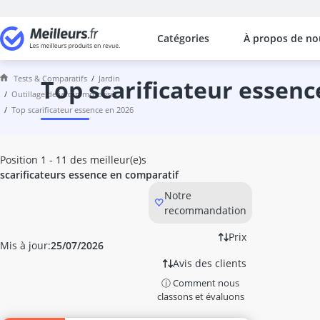
Catégories
À propos de no
Les comparaisons les plus populaires
Jardin
Tests & Comparatifs
jardin
abri de jardin
top scarificateur essen
outillage de jardin motorisé
abri de jardin métal
top scarificateur essence en 2026
abri-bûches
activateur de compost
activateur de sol
Position 1 - 11 des meilleur(e)s
aérosol insecticide
scarificateurs essence en comparatif
Affûteuse chaîne tronçonneuse
Notre
Affûteuse foret
recommandation
Aiguiseur à lame
allume-feu pour cheminée
Prix
Mis à jour:
25/07/2026
Anti fourmis
Avis des clients
Anti nuisible ultrason
ⓘ Comment nous
anti-campagnol
classons et évaluons
anti-mites