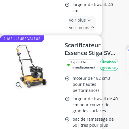
largeur de travail: 40
cm
voir plus
voir moins
2. MEILLEURE VALEUR
Scarificateur
Essence Stiga SVP
40 G, 40 cm
livraison
disponible
immédiatement
gratuite
moteur de 182 cm3
pour hautes
performances
largeur de travail de 40
cm pour couvrir de
grandes surfaces
bac de ramassage de
50 litres pour plus