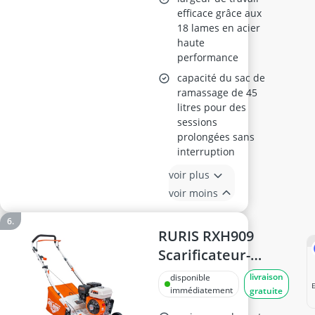
efficace grâce aux
18 lames en acier
haute
performance
capacité du sac de
ramassage de 45
litres pour des
sessions
prolongées sans
interruption
voir plus
voir moins
RURIS RXH909
Scarificateur-
Aérateur
livraison
disponible
Thermique 212
immédiatement
gratuite
cm3 5,5 CV Bac 40 L