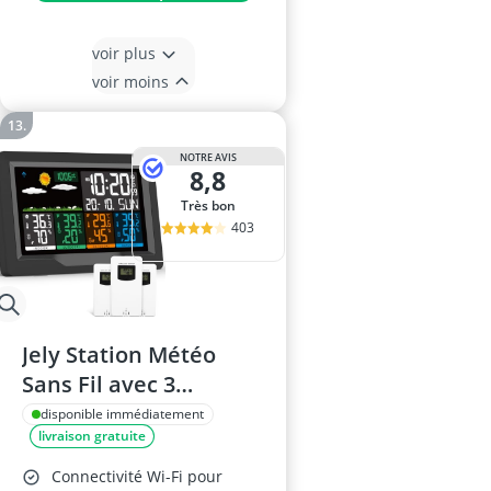
voir plus
voir moins
NOTRE AVIS
8,8
Très bon
403
Jely Station Météo
Sans Fil avec 3
Capteurs, Écran LCD
disponible immédiatement
livraison gratuite
Connectivité Wi-Fi pour