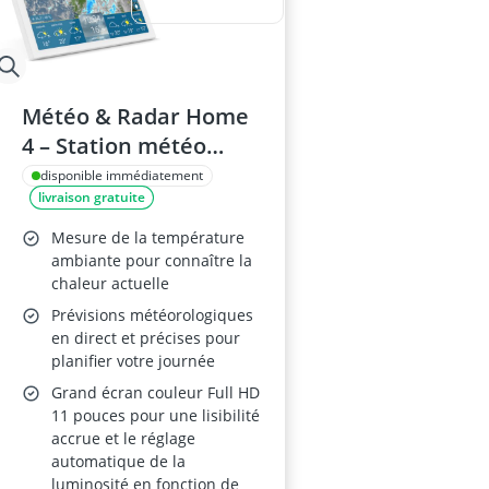
Météo & Radar Home
4 – Station météo
Wi‑Fi avec radar, radar
disponible immédiatement
livraison gratuite
de pluie, animation
sur grand écran,
Mesure de la température
alertes météo,
ambiante pour connaître la
chaleur actuelle
prévisions 14 jours
Prévisions météorologiques
en direct et précises pour
planifier votre journée
Grand écran couleur Full HD
11 pouces pour une lisibilité
accrue et le réglage
automatique de la
luminosité en fonction de