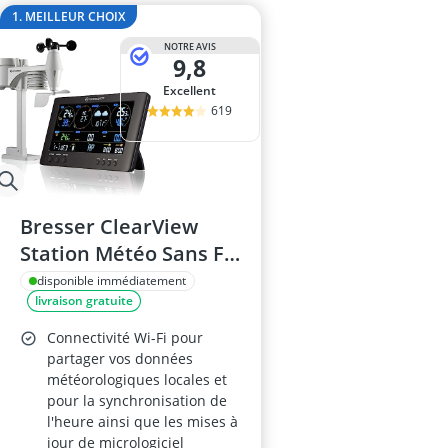
anti-taupes so
1. MEILLEUR CHOIX
arroseur esc
NOTRE AVIS
Aspirateur de 
9,8
Aspirateur de 
Excellent
Aspirateur de
619
Bresser ClearView
Station Météo Sans Fil
Pro 7 en 1
disponible immédiatement
livraison gratuite
Connectivité Wi-Fi pour
partager vos données
météorologiques locales et
pour la synchronisation de
l'heure ainsi que les mises à
jour de micrologiciel