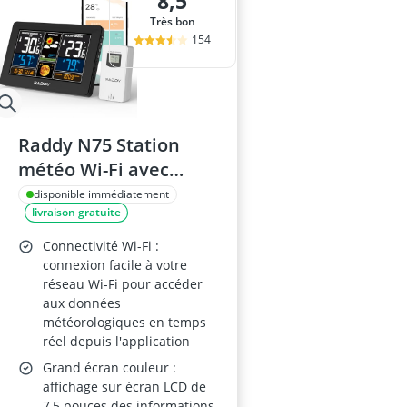
8,5
Très bon
154
Raddy N75 Station
météo Wi-Fi avec
capteur extérieur
disponible immédiatement
livraison gratuite
Connectivité Wi-Fi :
connexion facile à votre
réseau Wi-Fi pour accéder
aux données
météorologiques en temps
réel depuis l'application
Grand écran couleur :
affichage sur écran LCD de
7,5 pouces des informations