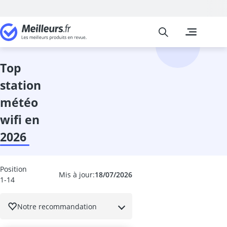
Meilleurs
Les comparais
Jardin
abri de jardin
abri de jardin
top
abri-bûches
station
activateur de
activateur de 
météo
aérosol insect
wifi en
Affûteuse cha
Affûteuse fore
2026
Aiguiseur à l
allume-feu p
Anti fourmis
Position
Mis à jour:
18/07/2026
1-14
Anti nuisible 
anti-campagn
anti-mites
Notre recommandation
Anti-mousse