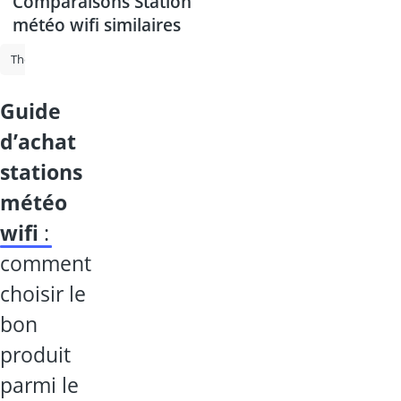
Comparaisons Station
météo wifi similaires
Thermometre interieur
Coffre de jardin
Station météo wifi
sta
guide
d’achat
stations
météo
wifi
:
comment
choisir le
bon
produit
parmi le