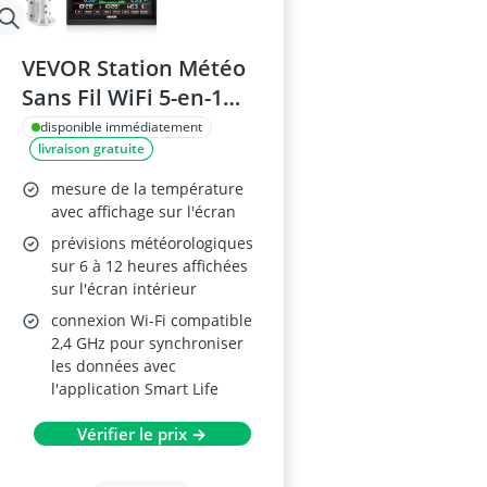
VEVOR Station Météo
Sans Fil WiFi 5-en-1
avec Écran VA 190,5
disponible immédiatement
livraison gratuite
mm et Capteur
Extérieur —
mesure de la température
Prévisions,
avec affichage sur l'écran
Température,
prévisions météorologiques
sur 6 à 12 heures affichées
Humidité,
sur l'écran intérieur
Précipitations, Vent
connexion Wi-Fi compatible
2,4 GHz pour synchroniser
les données avec
l'application Smart Life
Vérifier le prix →