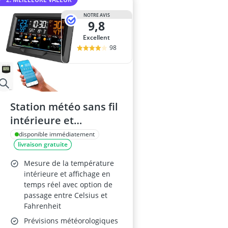
NOTRE AVIS
9,8
Excellent
98
Station météo sans fil
intérieure et
extérieure Wi-Fi –
disponible immédiatement
livraison gratuite
Prévisions à 5 jours
Mesure de la température
intérieure et affichage en
temps réel avec option de
passage entre Celsius et
Fahrenheit
Prévisions météorologiques