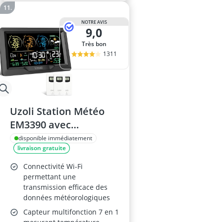
NOTRE AVIS
9,0
Très bon
1311
Uzoli Station Météo
EM3390 avec
Thermomètre et
disponible immédiatement
livraison gratuite
Hygromètre
Connectivité Wi-Fi
permettant une
transmission efficace des
données météorologiques
Capteur multifonction 7 en 1