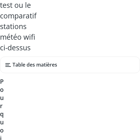
test ou le
comparatif
stations
météo wifi
ci-dessus
Table des matières
P
o
u
r
q
u
o
i