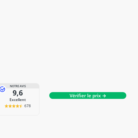
NOTRE AVIS
9,6
Vérifier le prix →
Excellent
678