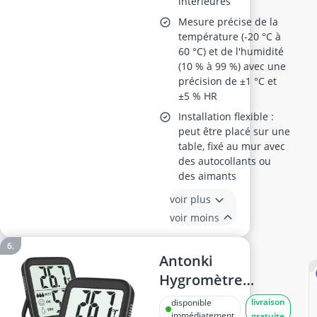
intérieures
Mesure précise de la
température (-20 °C à
60 °C) et de l'humidité
(10 % à 99 %) avec une
précision de ±1 °C et
±5 % HR
Installation flexible :
peut être placé sur une
table, fixé au mur avec
des autocollants ou
des aimants
voir plus
voir moins
Antonki
Hygromètre
Numérique 2
livraison
disponible
immédiatement
gratuite