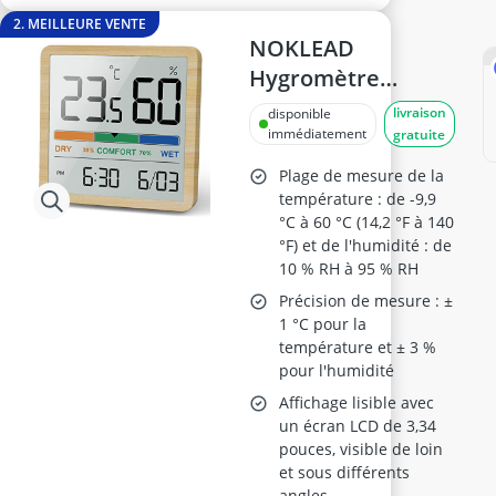
2. MEILLEURE VENTE
NOKLEAD
Hygromètre
Thermomètre
livraison
disponible
d'intérieur
immédiatement
gratuite
Numérique
Plage de mesure de la
température : de -9,9
°C à 60 °C (14,2 °F à 140
°F) et de l'humidité : de
10 % RH à 95 % RH
Précision de mesure : ±
1 °C pour la
température et ± 3 %
pour l'humidité
Affichage lisible avec
un écran LCD de 3,34
pouces, visible de loin
et sous différents
angles