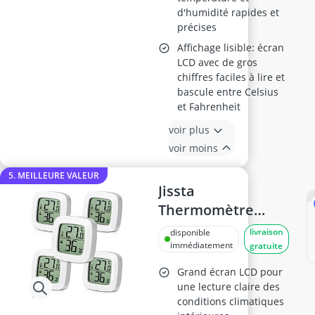
d'humidité rapides et
précises
Affichage lisible: écran
LCD avec de gros
chiffres faciles à lire et
bascule entre Celsius
et Fahrenheit
voir plus
voir moins
5. MEILLEURE VALEUR
Jissta
Thermomètre
Hygromètre
livraison
disponible
Numérique 5
immédiatement
gratuite
Pièces
Grand écran LCD pour
une lecture claire des
conditions climatiques