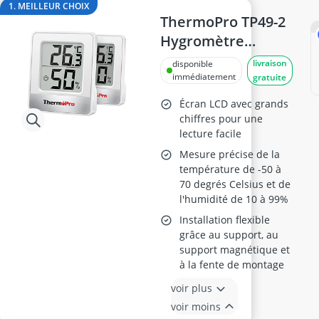
Anti-mousse
1. MEILLEUR CHOIX
anti-taupes solaire
ThermoPro TP49-2
arroseur escamotable
Hygromètre
Aspirateur de feuilles
numérique 2
livraison
disponible
Aspirateur de feuilles à essence
pièces
immédiatement
gratuite
Aspirateur de piscine
Écran LCD avec grands
chiffres pour une
lecture facile
Mesure précise de la
température de -50 à
70 degrés Celsius et de
l'humidité de 10 à 99%
Installation flexible
grâce au support, au
support magnétique et
à la fente de montage
voir plus
voir moins