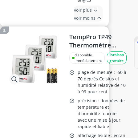
voir plus
voir moins
TempPro TP49
Thermomètre
numérique - Lot de
livraison
disponible
3
immédiatement
gratuite
plage de mesure : -50 à
70 degrés Celsius et
humidité relative de 10
à 99 pour cent
précision : données de
température et
d'humidité fournies
avec une mise à jour
rapide et fiable
affichage lisible : écran