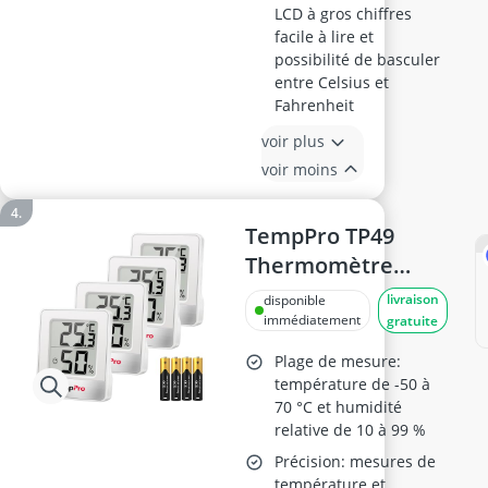
LCD à gros chiffres
facile à lire et
possibilité de basculer
entre Celsius et
Fahrenheit
voir plus
voir moins
TempPro TP49
Thermomètre
Numérique – Lot
livraison
disponible
de 4
immédiatement
gratuite
Plage de mesure:
température de -50 à
70 °C et humidité
relative de 10 à 99 %
Précision: mesures de
température et