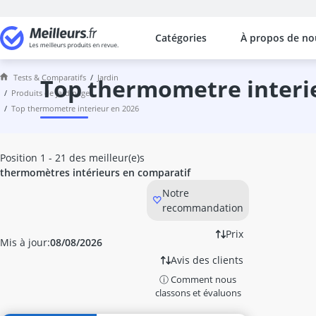
Catégories
À propos de no
Les comparaisons les plus populaires
Jardin
Tests & Comparatifs
jardin
abri de jardin
top thermometre interi
produits de jardinage
abri de jardin métal
top thermometre interieur en 2026
abri-bûches
activateur de compost
activateur de sol
Position 1 - 21 des meilleur(e)s
aérosol insecticide
thermomètres intérieurs en comparatif
Affûteuse chaîne tronçonneuse
Notre
Affûteuse foret
recommandation
Aiguiseur à lame
allume-feu pour cheminée
Prix
Mis à jour:
08/08/2026
Anti fourmis
Avis des clients
Anti nuisible ultrason
ⓘ Comment nous
anti-campagnol
classons et évaluons
anti-mites