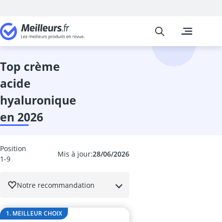
Meilleurs
Les comparais
Beauté et Pa
Ampoule coll
anti-cernes
top crème
Anti-poux
acide
appareil coiff
appareil haut
hyaluronique
appareil pédi
en 2026
Appareil ultr
après-shampo
après-shamp
Position
après-shampo
Mis à jour:
28/06/2026
1-9
Aspirateur poi
Auto-bronzan
Notre recommandation
Bain alcalin
Bain de paraf
Balea crème v
1. MEILLEUR CHOIX