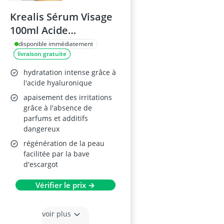
Krealis Sérum Visage
100ml Acide
Hyaluronique,
disponible immédiatement
livraison gratuite
Vitamine C, Anti-Rides
hydratation intense grâce à
l'acide hyaluronique
apaisement des irritations
grâce à l'absence de
parfums et additifs
dangereux
régénération de la peau
facilitée par la bave
d'escargot
Vérifier le prix →
voir plus