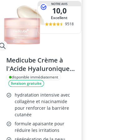
base maquill
NOTRE AVIS
10,0
baume à lèvr
BB creme
Excellent
bentonite
9518
bêta-glucanes
Medicube Crème à
l'Acide Hyaluronique,
50 ml
disponible immédiatement
livraison gratuite
hydratation intensive avec
collagène et niacinamide
pour renforcer la barrière
cutanée
formule apaisante pour
réduire les irritations
régénération de la peau