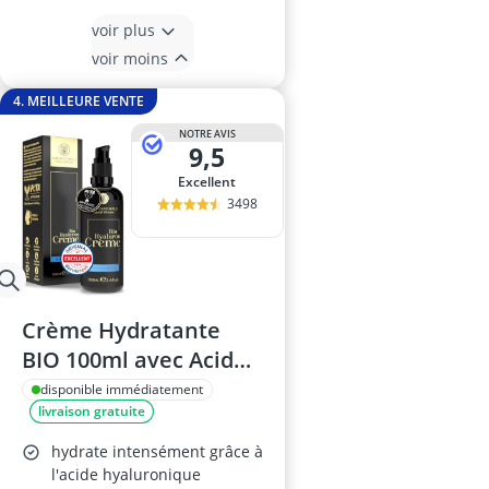
voir plus
voir moins
4. MEILLEURE VENTE
NOTRE AVIS
9,5
Excellent
3498
Crème Hydratante
BIO 100ml avec Acide
Hyaluronique
disponible immédiatement
livraison gratuite
hydrate intensément grâce à
l'acide hyaluronique