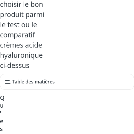
choisir le bon
produit parmi
le test ou le
comparatif
crèmes acide
hyaluronique
ci-dessus
Table des matières
Q
u
’
e
s