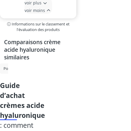
voir plus
voir moins
ⓘ Informations sur le classement et
l'évaluation des produits
Comparaisons crème
acide hyaluronique
similaires
Pommade à base de mousse
Crème anti - rougeur
Ampoule colla
guide
d’achat
crèmes acide
hyaluronique
: comment