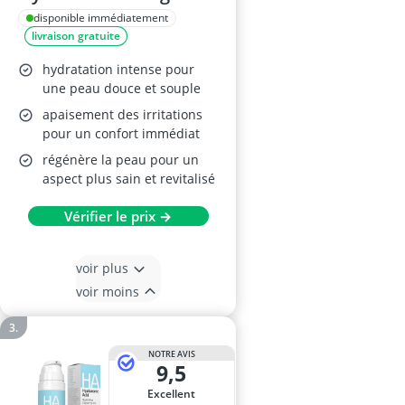
SPF30 52ml
disponible immédiatement
livraison gratuite
hydratation intense pour
une peau douce et souple
apaisement des irritations
pour un confort immédiat
régénère la peau pour un
aspect plus sain et revitalisé
Vérifier le prix →
voir plus
voir moins
NOTRE AVIS
9,5
Excellent