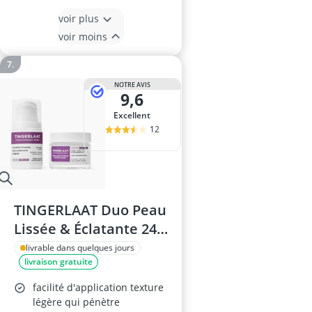
voir plus
voir moins
NOTRE AVIS
9,6
Excellent
12
TINGERLAAT Duo Peau
Lissée & Éclatante 24H
– Crème Hydratation
livrable dans quelques jours
livraison gratuite
Intense 50g + Baume
Régénérant Lissant
facilité d'application texture
40g
légère qui pénètre