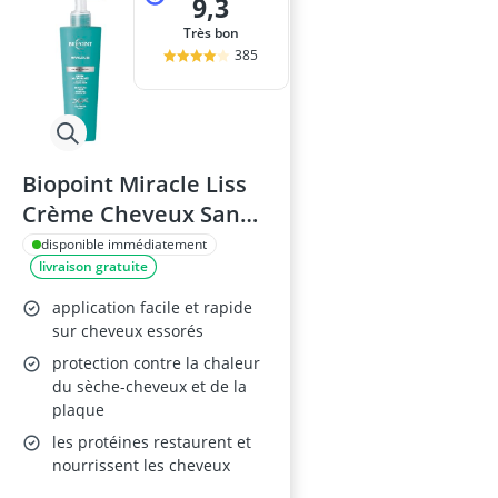
9,3
Très bon
385
Biopoint Miracle Liss
Crème Cheveux Sans
Rinçage 200 ml
disponible immédiatement
livraison gratuite
application facile et rapide
sur cheveux essorés
protection contre la chaleur
du sèche-cheveux et de la
plaque
les protéines restaurent et
nourrissent les cheveux