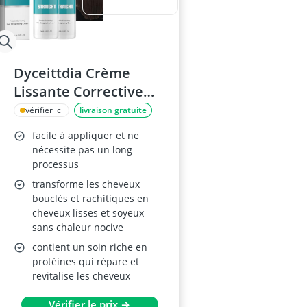
Dyceittdia Crème
Lissante Corrective
aux Protéines 2pcs
vérifier ici
livraison gratuite
facile à appliquer et ne
nécessite pas un long
processus
transforme les cheveux
bouclés et rachitiques en
cheveux lisses et soyeux
sans chaleur nocive
contient un soin riche en
protéines qui répare et
revitalise les cheveux
Vérifier le prix →