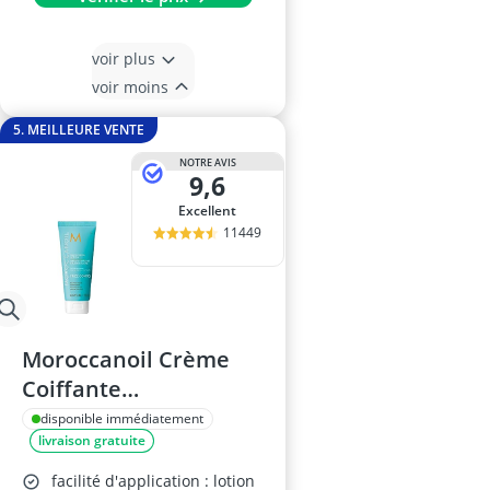
voir plus
voir moins
5. MEILLEURE VENTE
NOTRE AVIS
9,6
Excellent
11449
Moroccanoil Crème
Coiffante
Disciplinante 75 ml
disponible immédiatement
livraison gratuite
facilité d'application : lotion