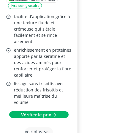
livraison gratuite
Transformatif Lissant
– 200 ml
facilité d'application grâce à
une texture fluide et
crémeuse qui s'étale
facilement et se rince
aisément
enrichissement en protéines
apporté par la kératine et
des acides aminés pour
renforcer et protéger la fibre
capillaire
lissage sans frisottis avec
réduction des frisottis et
meilleure maîtrise du
volume
Vérifier le prix →
voir plus