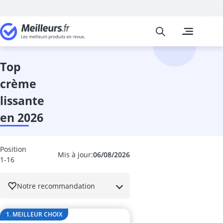
Meilleurs
Les comparais
Beauté et Pa
Ampoule coll
anti-cernes
top
Anti-poux
crème
appareil coiff
appareil haut
lissante
appareil pédi
en 2026
Appareil ultr
après-shampo
après-shamp
Position
après-shampo
Mis à jour:
06/08/2026
1-16
Aspirateur poi
Auto-bronzan
Notre recommandation
Bain alcalin
Bain de paraf
Balea crème v
1. MEILLEUR CHOIX