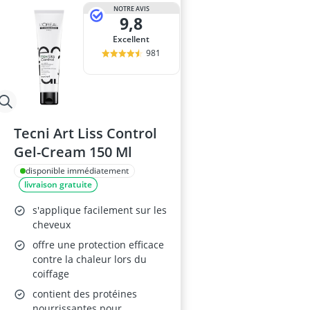
base maquill
NOTRE AVIS
9,8
baume à lèvr
BB creme
Excellent
bentonite
981
bêta-glucanes
Tecni Art Liss Control
Gel-Cream 150 Ml
disponible immédiatement
livraison gratuite
s'applique facilement sur les
cheveux
offre une protection efficace
contre la chaleur lors du
coiffage
contient des protéines
nourrissantes pour