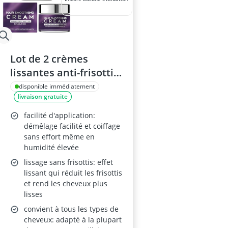
Lot de 2 crèmes
lissantes anti-frisottis
– pour cheveux
disponible immédiatement
livraison gratuite
bouclés et secs, soin
intensif, brillance
facilité d'application:
soyeuse, utilisation à
démêlage facilité et coiffage
sans effort même en
domicile
humidité élevée
lissage sans frisottis: effet
lissant qui réduit les frisottis
et rend les cheveux plus
lisses
convient à tous les types de
cheveux: adapté à la plupart