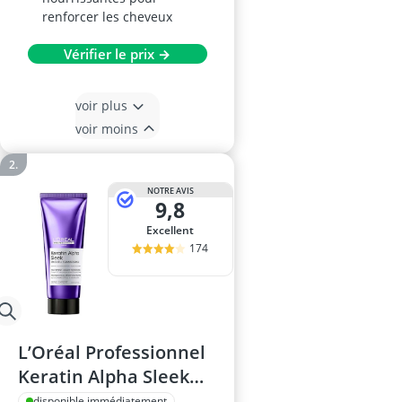
renforcer les cheveux
Vérifier le prix →
voir plus
voir moins
NOTRE AVIS
9,8
Excellent
174
L’Oréal Professionnel
Keratin Alpha Sleek
Soin Cheveux
disponible immédiatement