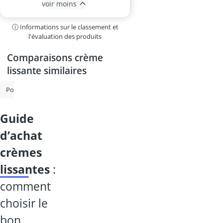
voir moins
ⓘ Informations sur le classement et
l'évaluation des produits
Comparaisons crème
lissante similaires
Pommade à base de mousse
Crème anti - rougeur
Ampoule colla
guide
d’achat
crèmes
lissantes
:
comment
choisir le
bon