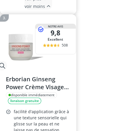
voir moins
NOTRE AVIS
9,8
Excellent
508
Erborian Ginseng
Power Crème Visage
50 ml
disponible immédiatement
livraison gratuite
facilité d'application grâce à
une texture sensorielle qui
glisse sur la peau et ne
laisse pas de sensation