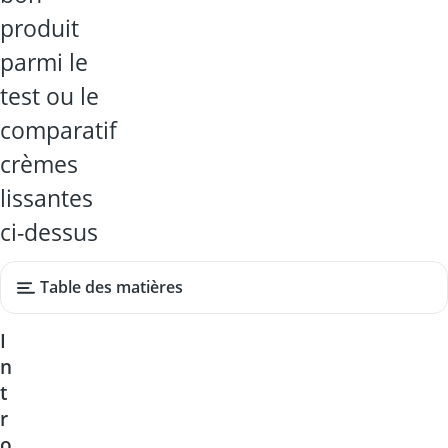
produit
parmi le
test ou le
comparatif
crèmes
lissantes
ci-dessus
Table des matières
I
n
t
r
o