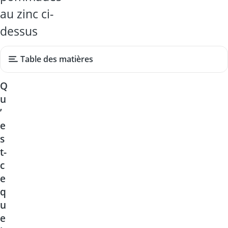
au zinc ci-
dessus
Table des matières
Q
u
’
e
s
t-
c
e
q
u
e