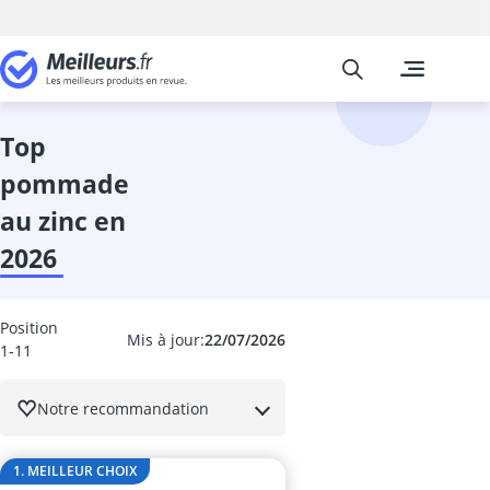
Meilleurs
Les comparais
Beauté et Pa
Ampoule coll
anti-cernes
top
Anti-poux
pommade
appareil coiff
appareil haut
au zinc en
appareil pédi
2026
Appareil ultr
après-shampo
après-shamp
Position
après-shampo
Mis à jour:
22/07/2026
1-11
Aspirateur poi
Auto-bronzan
Notre recommandation
Bain alcalin
Bain de paraf
Balea crème v
1. MEILLEUR CHOIX