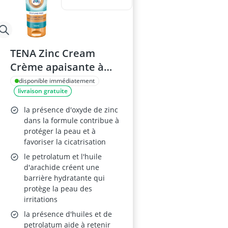
TENA Zinc Cream
Crème apaisante à
l'oxyde de zinc et
disponible immédiatement
livraison gratuite
vitamine E pour peaux
sèches et irritées
la présence d'oxyde de zinc
dans la formule contribue à
protéger la peau et à
favoriser la cicatrisation
le petrolatum et l'huile
d'arachide créent une
barrière hydratante qui
protège la peau des
irritations
la présence d'huiles et de
petrolatum aide à retenir