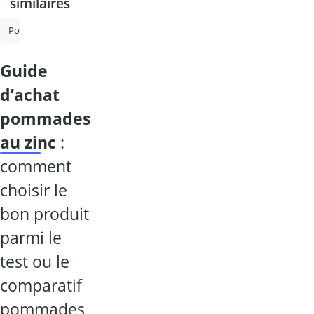
similaires
Pommade à base de mousse
Crème anti - rougeur
Ampoule colla
guide
d’achat
pommades
au zinc
:
comment
choisir le
bon produit
parmi le
test ou le
comparatif
pommades