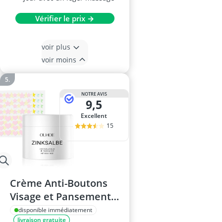
Vérifier le prix →
voir plus
voir moins
NOTRE AVIS
9,5
Excellent
15
Crème Anti-Boutons
Visage et Pansements
pour Boutons (180
disponible immédiatement
livraison gratuite