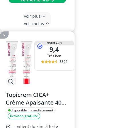
voir plus
voir moins
NOTRE AVIS
9,4
Très bon
3392
Topicrem CICA+
Crème Apaisante 40
ml
disponible immédiatement
livraison gratuite
contient du zinc à forte