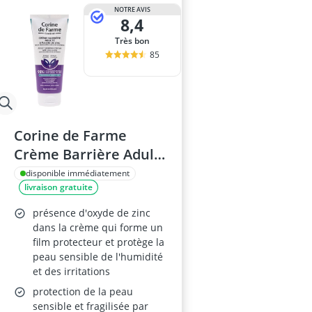
NOTRE AVIS
8,4
Très bon
85
Corine de Farme
Crème Barrière Adulte
à l'Oxyde de Zinc 100
disponible immédiatement
livraison gratuite
ml
présence d'oxyde de zinc
dans la crème qui forme un
film protecteur et protège la
peau sensible de l'humidité
et des irritations
protection de la peau
sensible et fragilisée par