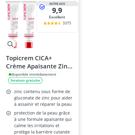
base maquill
NOTRE AVIS
9,9
baume à lèvr
BB creme
Excellent
bentonite
3375
bêta-glucanes
Topicrem CICA+
Crème Apaisante Zinc
et Acide Hyaluronique
disponible immédiatement
livraison gratuite
– Pour Peau Sensible,
Tube 100 ml (Lot de 2)
zinc contenu sous forme de
gluconate de zinc pour aider
à assainir et réparer la peau
protection de la peau grâce
à une formule apaisante qui
calme les irritations et
protège la barrière cutanée