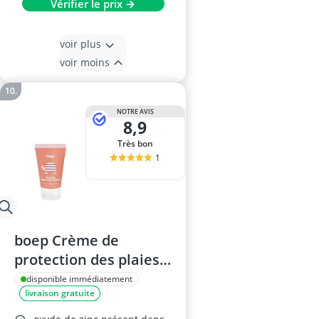
Vérifier le prix →
voir plus
voir moins
NOTRE AVIS
8,9
Très bon
1
boep Crème de
protection des plaies
pour bébé – Pommade
disponible immédiatement
livraison gratuite
au zinc végétalienne