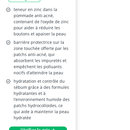
pièces) - Pommade au
Zinc
teneur en zinc dans la
pommade anti-acné,
contenant de l’oxyde de zinc
pour aider à réduire les
boutons et apaiser la peau
barrière protectrice sur la
zone touchée offerte par les
patchs anti-acné, qui
absorbent les impuretés et
empêchent les polluants
nocifs d’atteindre la peau
hydratation et contrôle du
sébum grâce à des formules
hydratantes et à
l’environnement humide des
patchs hydrocolloïdes, ce
qui aide à maintenir la peau
hydratée
Vérifier le prix →