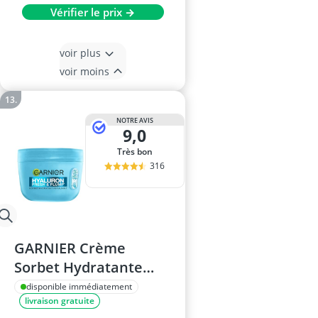
Vérifier le prix →
voir plus
voir moins
NOTRE AVIS
9,0
Très bon
316
GARNIER Crème
Sorbet Hydratante
Visage, 85 ml
disponible immédiatement
livraison gratuite