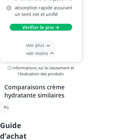
absorption rapide assurant
un teint net et unifié
Vérifier le prix →
voir plus
voir moins
ⓘ Informations sur le classement et
l'évaluation des produits
Comparaisons crème
hydratante similaires
Pommade à base de mousse
Crème anti - rougeur
Ampoule colla
guide
d’achat