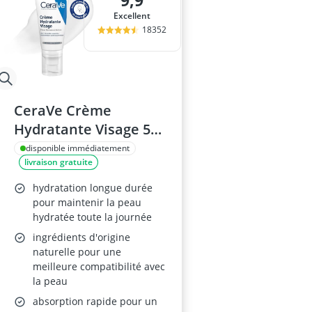
9,9
base maquill
Excellent
baume à lèvr
18352
BB creme
bentonite
bêta-glucanes
CeraVe Crème
Hydratante Visage 52
ml
disponible immédiatement
livraison gratuite
hydratation longue durée
pour maintenir la peau
hydratée toute la journée
ingrédients d'origine
naturelle pour une
meilleure compatibilité avec
la peau
absorption rapide pour un