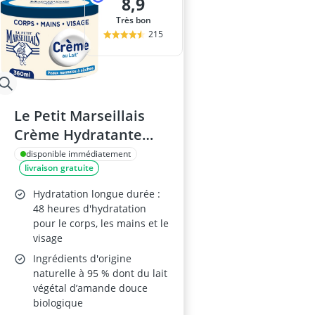
8,9
Très bon
215
Le Petit Marseillais
Crème Hydratante
Multi-Usage Lait – Pot
disponible immédiatement
livraison gratuite
360 ml – Corps, mains
et visage – Peaux
Hydratation longue durée :
normales à sèches –
48 heures d'hydratation
pour le corps, les mains et le
95% d'ingrédients
visage
d'origine naturelle
Ingrédients d'origine
naturelle à 95 % dont du lait
végétal d’amande douce
biologique