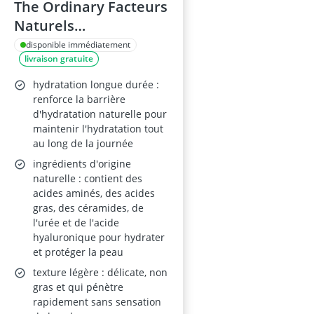
The Ordinary Facteurs
Naturels
d’Hydratation + Acide
disponible immédiatement
livraison gratuite
Hyaluronique 100 ml
hydratation longue durée :
renforce la barrière
d'hydratation naturelle pour
maintenir l'hydratation tout
au long de la journée
ingrédients d'origine
naturelle : contient des
acides aminés, des acides
gras, des céramides, de
l'urée et de l'acide
hyaluronique pour hydrater
et protéger la peau
texture légère : délicate, non
gras et qui pénètre
rapidement sans sensation