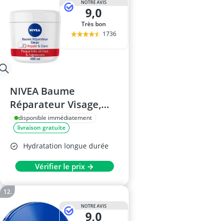
NOTRE AVIS
9,0
Très bon
1736
NIVEA Baume
Réparateur Visage,
Corps & Mains 400 ml
disponible immédiatement
livraison gratuite
Hydratation longue durée
Vérifier le prix →
NOTRE AVIS
9,0