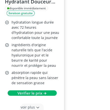
Hydratant Douceur
72h 250 ml – Crème
disponible immédiatement
livraison gratuite
hydratante à l’Acide
Hyaluronique pur et
hydratation longue durée
Beurre de karité pour
avec 72 heures
d'hydratation pour une peau
peaux sèches
confortable toute la journée
ingrédients d'origine
naturelle tels que l'acide
hyaluronique pur et le
beurre de karité pour
nourrir et protéger la peau
absorption rapide qui
pénètre la peau sans laisser
de sensation grasse
Vérifier le prix →
voir plus