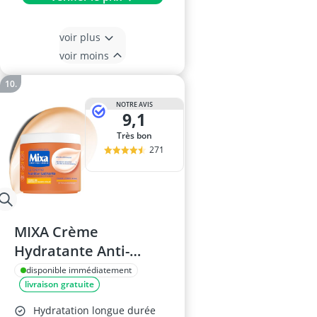
voir plus
voir moins
NOTRE AVIS
9,1
Très bon
271
MIXA Crème
Hydratante Anti-
Grisaille 400 ml –
disponible immédiatement
livraison gratuite
Beurre de Cacao Pur &
Karité – Pour Peaux
Hydratation longue durée