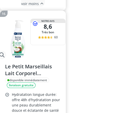
voir moins
NOTRE AVIS
8,6
Très bon
60
Le Petit Marseillais
Lait Corporel
Hydratant 250 ml
disponible immédiatement
livraison gratuite
Beurre de Karité Aloe
Cire d'Abeille
Hydratation longue durée:
offre 48h d'hydratation pour
une peau durablement
douce et éclatante de santé