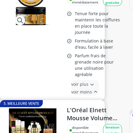
immédiatement
gratuite
Tenue forte pour
maintenir les coiffures
en place toute la
journée
Formulation à base
d'eau, facile à laver
Parfum frais de
grenade noire pour
une utilisation
agréable
voir plus
voir moins
5. MEILLEURE VENTE
L'Oréal Elnett
Mousse Volume
200 ml
livraison
disponible
immédiatement