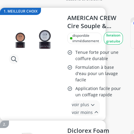
Balea crème visage
base maquillage
1. MEILLEUR CHOIX
baume à lèvres
AMERICAN CREW
BB creme
Cire Souple &
bentonite
Forte 85ml
livraison
disponible
bêta-glucanes
immédiatement
gratuite
Tenue forte pour une
coiffure durable
Formulation à base
d'eau pour un lavage
facile
Application facile pour
un coiffage rapide
voir plus
voir moins
Diclorex Foam