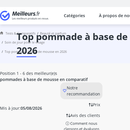
Catégories
À propos de no
Les comparaisons les plus populaires
Beauté et Parfum
Ampoule collagène
top pommade à base de mousse en
Tests & Comparatifs
beauté et parfum
anti-cernes
soin de jour pour le visage
Anti-poux
2026
top pommade à base de mousse en 2026
appareil coiffeur
appareil haute fréquence
appareil pédicure
Position 1 - 6 des meilleur(e)s
Appareil ultrason visage
pommades à base de mousse en comparatif
après-shampoing Balea
Notre
après-shampoing homme
recommandation
après-shampoing sans rinçage
Aspirateur point noir
Prix
Mis à jour:
05/08/2026
Auto-bronzant
Avis des clients
Bain alcalin
Bain de paraffine
ⓘ Comment nous
classons et évaluons