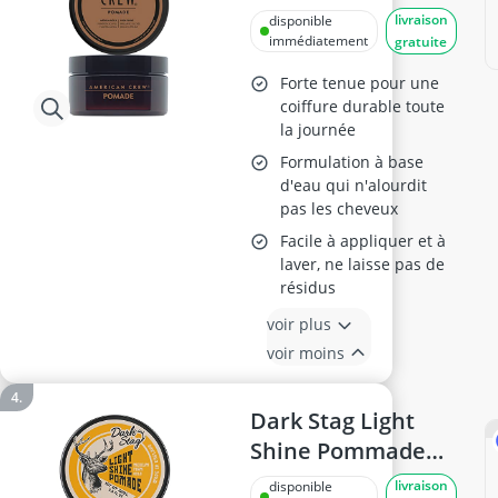
Coiffante 85ml
livraison
disponible
immédiatement
gratuite
Forte tenue pour une
coiffure durable toute
la journée
Formulation à base
d'eau qui n'alourdit
pas les cheveux
Facile à appliquer et à
laver, ne laisse pas de
résidus
voir plus
voir moins
Dark Stag Light
Shine Pommade
100 ml
livraison
disponible