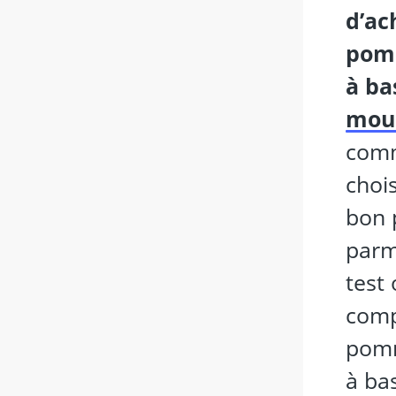
d’ac
pom
à ba
mou
com
chois
bon 
parm
test 
comp
pom
à ba