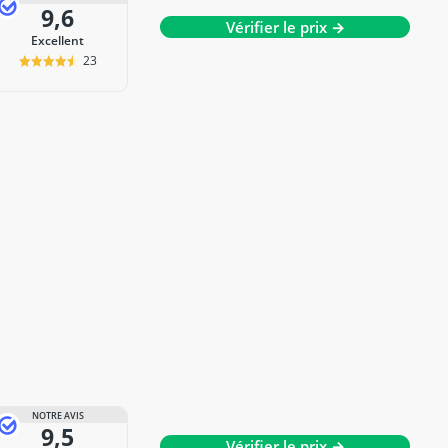
9,6
Vérifier le prix →
Excellent
23
NOTRE AVIS
9,5
Vérifier le prix →