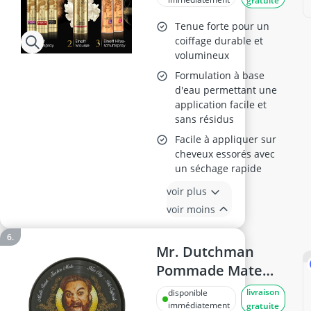
gratuite
Tenue forte pour un
coiffage durable et
volumineux
Formulation à base
d'eau permettant une
application facile et
sans résidus
Facile à appliquer sur
cheveux essorés avec
un séchage rapide
voir plus
voir moins
Mr. Dutchman
Pommade Mate
100 ml
livraison
disponible
immédiatement
gratuite