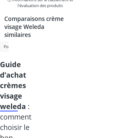
l'évaluation des produits
Comparaisons crème
visage Weleda
similaires
Pommade à base de mousse
Crème anti - rougeur
Ampoule colla
guide
d’achat
crèmes
visage
weleda
:
comment
choisir le
bon