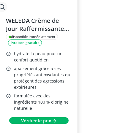
WELEDA Crème de
Jour Raffermissante
Grenade et Maca 40
disponible immédiatement
livraison gratuite
ml
hydrate la peau pour un
confort quotidien
apaisement grâce à ses
propriétés antioxydantes qui
protègent des agressions
extérieures
formulée avec des
ingrédients 100 % d'origine
naturelle
Vérifier le prix →