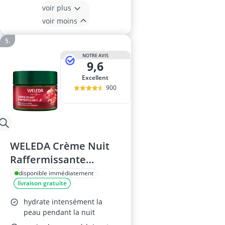
voir plus
voir moins
NOTRE AVIS
9,6
Excellent
900
WELEDA Crème Nuit
Raffermissante
Grenade et Maca 40ml
disponible immédiatement
livraison gratuite
hydrate intensément la
peau pendant la nuit