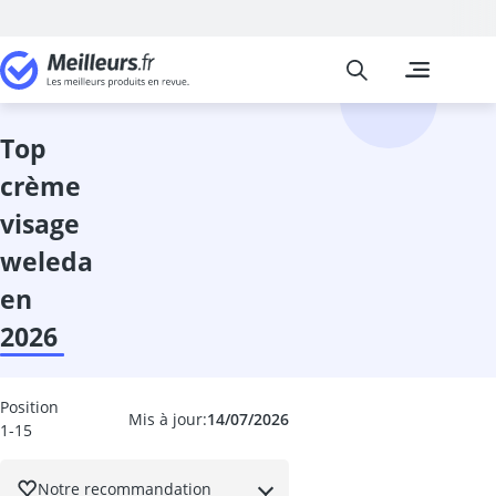
Meilleurs
Les comparais
Beauté et Pa
Ampoule coll
anti-cernes
top
Anti-poux
crème
appareil coiff
appareil haut
visage
appareil pédi
weleda
Appareil ultr
après-shampo
en
après-shamp
2026
après-shampo
Aspirateur poi
Auto-bronzan
Position
Mis à jour:
14/07/2026
Bain alcalin
1-15
Bain de paraf
Balea crème v
Notre recommandation