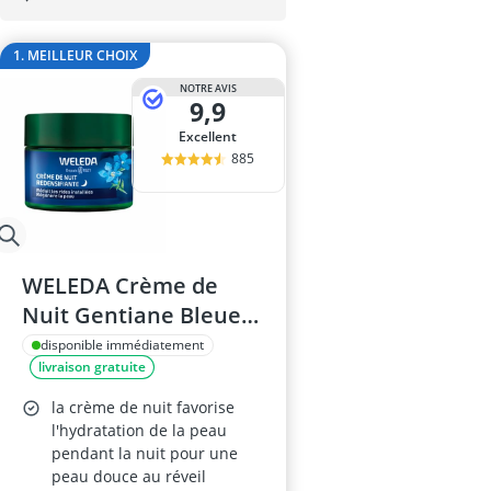
base maquill
baume à lèvr
1. MEILLEUR CHOIX
BB creme
bentonite
NOTRE AVIS
9,9
bêta-glucanes
Excellent
885
WELEDA Crème de
Nuit Gentiane Bleue
et Edelweiss 40 ml
disponible immédiatement
livraison gratuite
la crème de nuit favorise
l'hydratation de la peau
pendant la nuit pour une
peau douce au réveil