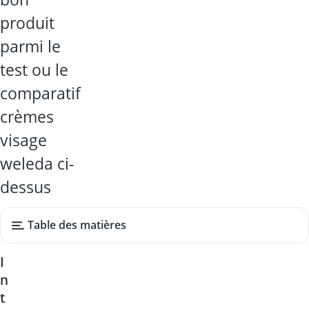
produit
parmi le
test ou le
comparatif
crèmes
visage
weleda ci-
dessus
Table des matières
I
n
t