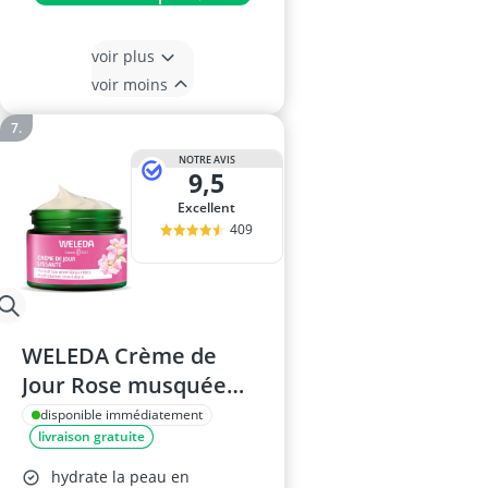
voir plus
voir moins
NOTRE AVIS
9,5
Excellent
409
WELEDA Crème de
Jour Rose musquée
40ml
disponible immédiatement
livraison gratuite
hydrate la peau en